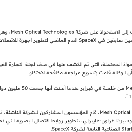
يتطلع إيلون موسك إلى 
أسسها ثلاثة مهندسين سابقين في SpaceX العام الماضي لتطوير أجه
واذ المحتملة، التي تم الكشف عنها في ملف لجنة التجارة الفيد
أن الوكالة قامت بتسريع مراجعة مكافحة الاحتكار.
قبل تأسيس شركة Mesh Optical، قام المؤسسون المشاركون للشركة الن
يرينا غراون-هايبرلي، بتطوير روابط الاتصال البصرية التي ت