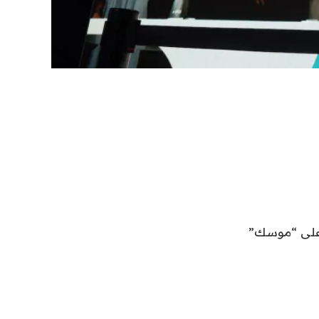
اشراق العالم 24 خبر بعنوان “وافقت لجنة التجارة الفيدرالية (FTC) على “موسك”