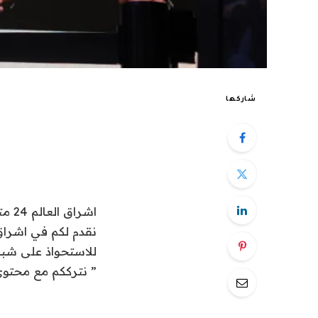
شاركها
اشراق العالم 24 متابعات تقنية:
للاستحواذ على شبكة خريج
” نترككم مع محتوى