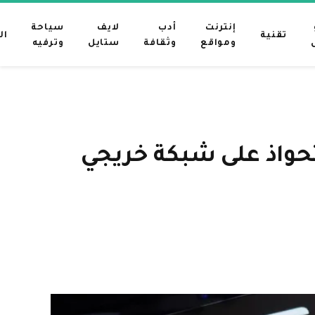
إنترنت
أدب
لايف
سياحة
تقنية
ال
ومواقع
وثقافة
ستايل
وترفيه
 على “موسك” للاستحواذ على شبكة خريجي