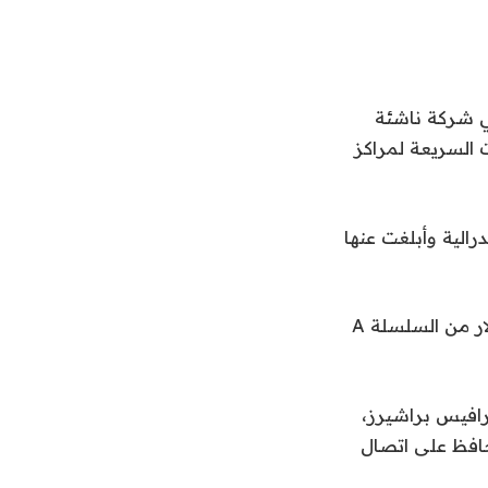
الاستحواذ على شركة Mesh Optical Technologies، وهي شركة ناشئة
زة للاتصالات السريعة لمراكز
رالية وأبلغت عنها
خرجت Mesh Optical من خلسة في فبراير عندما أعلنت أنها جمعت 50 مليون دولار من السلسلة A
اشئة، ترافيس براشيرز،
حافظ على اتصال