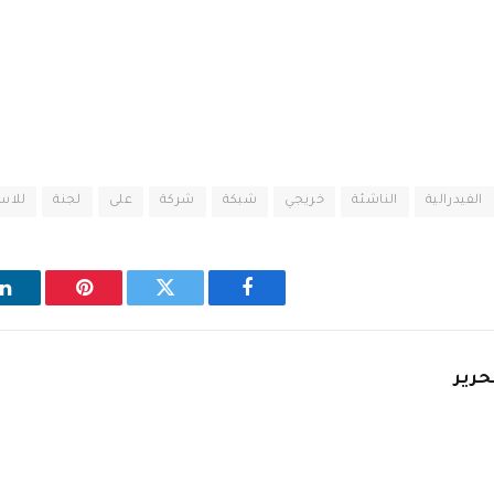
الفيدرالية
الناشئة
خريجي
شبكة
شركة
على
لجنة
للاس
فيسبوك
تويتر
بينتيريست
ل
حرير