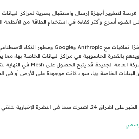
رأى مؤسسو Mesh فرصة لتطوير أجهزة إرسال واستقبال بصرية لمراكز البيانا
لى الضوء أسرع وأكثر كفاءة في استخدام الطاقة من الأنظمة ال
أبرمت SpaceX مؤخرًا اتفاقيات مع Anthropic وGoogle و
Reflecti لتزويدهم بالقدرة الحاسوبية في مراكز البيانات الخاصة بها، مما يو
 البيانات الخاصة بها، سواء كانت موجودة على الأرض أو في ا
نا في النشرة الإخبارية لتلقي الجديد كل لحظة.
لرسمي