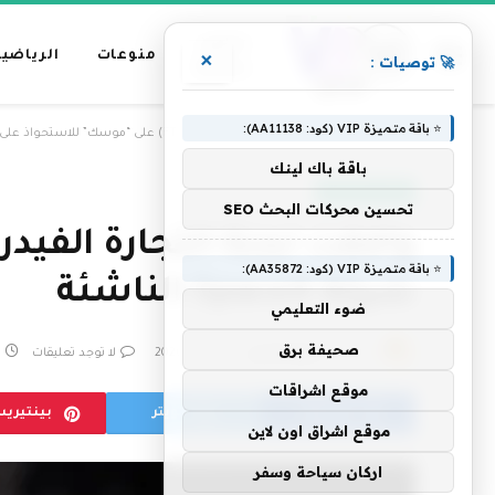
عناوين
منوعات
الرياضية
×
🚀 توصيات :
رئيسية
⭐ باقة متميزة VIP (كود: AA11138):
»
الرئيسية
وافقت لجنة التجارة الفيدرالية (FTC) على “موسك” للاستحواذ على شبكة خريجي شركة SpaceX الناشئة
باقة باك لينك
علوم وتكنولوجيا
تحسين محركات البحث SEO
⭐ باقة متميزة VIP (كود: AA35872):
شركة SpaceX الناشئة
ضوء التعليمي
صحيفة برق
بواسطة
فريق التحرير
27 يونيو، 2026
لا توجد تعليقات
موقع اشراقات
فيسبوك
تويتر
بينتيري
موقع اشراق اون لاين
اركان سياحة وسفر