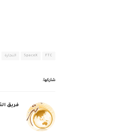
FTC
SpaceX
التجارة
شاركها.
فريق الت