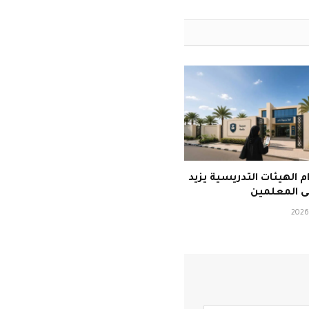
م الهيئات التدريسية يزيد
ى المعلمين