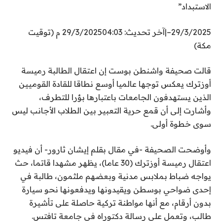
الاستبداد”
29/3/2025
–
|
آخر تحديث: 29/3/2025
04:03 م (توقيت
مكة)
قالت صحيفة واشنطن بوست إن اعتقال الطالبة رميسة
أوزترك يعكس توجها عالميا أوسع نطاقا للقادة القوميين
الذين يستهدفون الجامعات باعتبارها بؤرا للتطرف،
وأشارت إلى أن قمع حرية التعبير بين الطلاب الأجانب ليس
سوى خطوة أولى.
وأوضحت الصحيفة -في مقال بقلم إيشان ثارور- أن فيديو
اعتقال رميسة أوزترك (30 عاما)، يظهر مشهدا قاتما، حث
يواجه ضباط بملابس مدنية وبعضهم ملثمون، طالبة في
إحدى ضواحي بوسطن ويقيدونها ويدفعونها نحو سيارة
بدون أرقام، مع أنها مواطنة تركية حاصلة على تأشيرة
طالب، وتعمل على رسالة دكتوراه في جامعة تافتس.