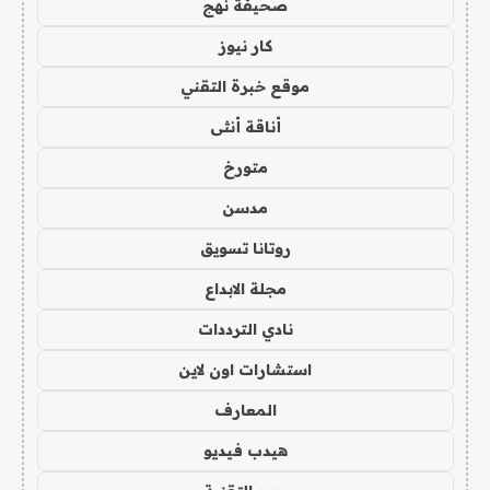
صحيفة نهج
كار نيوز
موقع خبرة التقني
أناقة أنثى
متورخ
مدسن
روتانا تسويق
مجلة الابداع
نادي الترددات
استشارات اون لاين
المعارف
هيدب فيديو