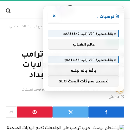
×
🚀 توصيات :
»
الرئيسية
واشنطن بوست: حرب ترامب على الجامعات تضع الولايات المتحدة في خانة الاستبداد
⭐ باقة متميزة VIP (كود: AA86842):
عاجل الآن
عالم الشباب
واشنطن بوست: حرب ترامب
⭐ باقة متميزة VIP (كود: AA11138):
على الجامعات تضع الولايات
باقة باك لينك
المتحدة في خانة الاستبداد
تحسين محركات البحث SEO
بواسطة
فريق التحرير
29 مارس، 2025
لا توجد تعليقات
4 دقائق