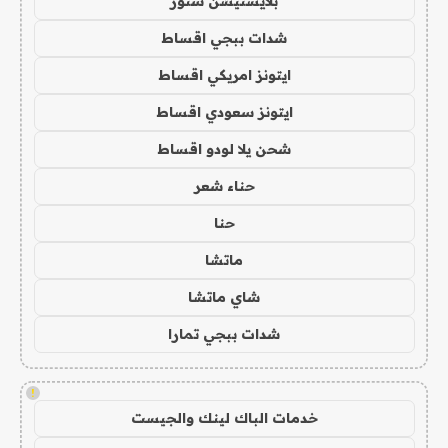
بلايستيشن ستور
شدات ببجي اقساط
ايتونز امريكي اقساط
ايتونز سعودي اقساط
شحن يلا لودو اقساط
حناء شعر
حنا
ماتشا
شاي ماتشا
شدات ببجي تمارا
!
خدمات الباك لينك والجيست