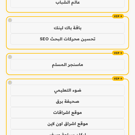
عالم الشباب
!
باقة باك لينك
تحسين محركات البحث SEO
!
ماسنجر المسلم
!
ضوء التعليمي
صحيفة برق
موقع اشراقات
موقع اشراق اون لاين
اركان سياحة وسفر