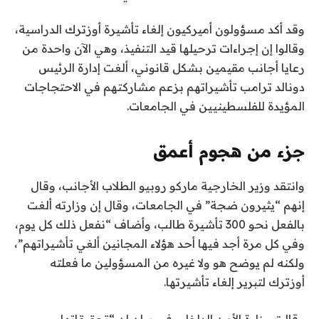
وقد أكد مسؤولون أميركيون إلغاء تأشيرة أوزترك الدراسية،
وقالوا إن إجراءات ترحيلها قيد التنفيذ، وهي الآن واحدة من
رعايا أجانب مقيمين بشكل قانوني، ألغت إدارة الرئيس
دونالد ترامب تأشيراتهم بزعم مشاركتهم في الاحتجاجات
المؤيدة للفلسطينيين في الجامعات.
جزء من هجوم أعمق
وانتقد وزير الخارجية ماركو روبيو الطلاب الأجانب، وقال
إنهم “يثيرون ضجة” في الجامعات، وقال إن وزارته ألغت
بالفعل نحو 300 تأشيرة طالب، وأضاف “نفعل ذلك كل يوم،
وفي كل مرة أجد فيها أحد هؤلاء المجانين ألغي تأشيراتهم”،
ولكنه لم يوضح هو ولا غيره من المسؤولين ما فعلته
أوزترك لتبرير إلغاء تأشيرتها.
وقالت وزارة الأمن الداخلي في بيان إن “تحقيقاتها