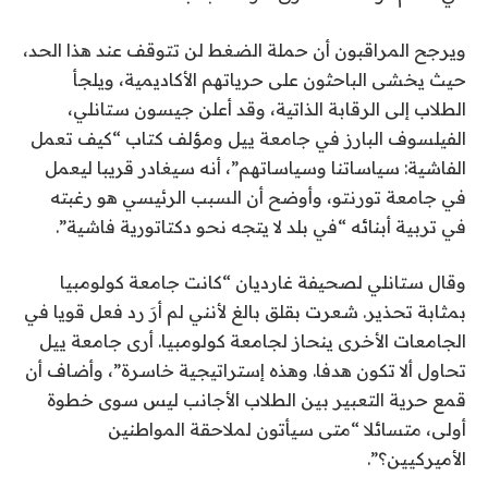
ويرجح المراقبون أن حملة الضغط لن تتوقف عند هذا الحد،
حيث يخشى الباحثون على حرياتهم الأكاديمية، ويلجأ
الطلاب إلى الرقابة الذاتية، وقد أعلن جيسون ستانلي،
الفيلسوف البارز في جامعة ييل ومؤلف كتاب “كيف تعمل
الفاشية: سياساتنا وسياساتهم”، أنه سيغادر قريبا ليعمل
في جامعة تورنتو، وأوضح أن السبب الرئيسي هو رغبته
في تربية أبنائه “في بلد لا يتجه نحو دكتاتورية فاشية”.
وقال ستانلي لصحيفة غارديان “كانت جامعة كولومبيا
بمثابة تحذير. شعرت بقلق بالغ لأنني لم أرَ رد فعل قويا في
الجامعات الأخرى ينحاز لجامعة كولومبيا. أرى جامعة ييل
تحاول ألا تكون هدفا. وهذه إستراتيجية خاسرة”، وأضاف أن
قمع حرية التعبير بين الطلاب الأجانب ليس سوى خطوة
أولى، متسائلا “متى سيأتون لملاحقة المواطنين
الأميركيين؟”.