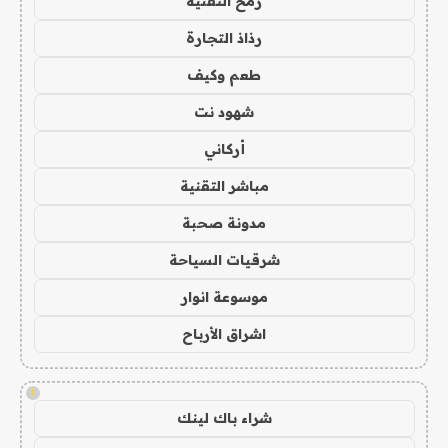
رمح التقنية
رذاذ التجارة
طعم وكيف
شهود نت
أركاني
مباشر التقنية
مدونة صحبة
شرقيات السياحة
موسوعة انوار
اشراق الأرباح
!
شراء باك لينك