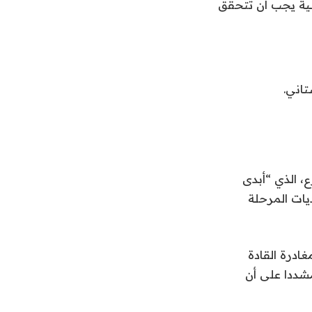
يثة، عن توافق دولي على 4 شروط أساسية يجب أن تتحقق
تاني.
، الذي “أبدى
يات المرحلة
غادرة القادة
 مشددا على أن