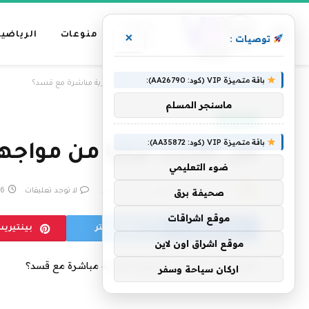
عناوين
منوعات
الرياضية
×
توصيات :
رئيسية
باقة متميزة VIP (كود: AA26790):
»
الرئيسية
هل تقترب تركيا من مواجهة عسكرية مباشرة مع قسد؟
ماسنجر المسلم
عاجل الآن
باقة متميزة VIP (كود: AA35872):
هل تقترب تركيا من مواج
ضوء التعليمي
بواسطة
فريق التحرير
10 يناير، 2025
لا توجد تعليقات
6 دقائق
صحيفة برق
موقع اشراقات
فيسبوك
تويتر
بينتيري
موقع اشراق اون لاين
اركان سياحة وسفر