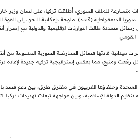
متسارعة للملف السوري، أطلقت تركيا، على لسان وزير خارجي
ت سوريا الديمقراطية (قسد)، ملوحة بإمكانية اللجوء إلى القوة 
 رسائل متعددة طالت التوازنات الإقليمية والدولية مع إصرار أ
 القومي.
رات ميدانية قادتها فصائل المعارضة السورية المدعومة من أ
ل رفعت ومنبج، مما يعكس إستراتيجية تركية جديدة لإعادة ترت
 المتحدة وحلفاؤها الغربيون في مفترق طرق، بين دعم قسد باع
ظيم الدولة الإسلامية، وبين مواجهة تبعات تهديدات تركيا ال