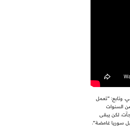
. وتابع: “تعمل
من السنوات
جآت. لكن يبقى
بل سوريا غامضة”.