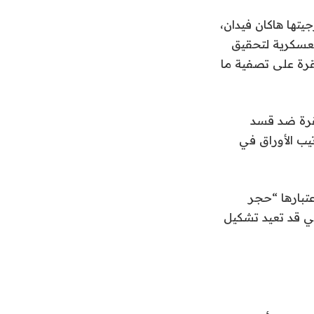
تها هاكان فيدان،
العسكرية لتحقيق
نقرة على تصفية ما
نقرة ضد قسد
يب الأوراق في
تبارها “حجر
تي قد تعيد تشكيل