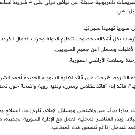
وأعلن فيدان، في تصريحات تلفزيونية حد
بل” هي:
 سوريا تهديدا لجيرانها.
إرهاب بكل أشكاله، خصوصا تنظيم الدولة وحزب العمال الكردس
لأقليات وضمان أمن جميع السوريين.
دة وسلامة الأراضي السورية.
 الشروط طُرحت على قائد الإدارة السورية الجديدة أحمد الشرع
ا”، قائلا إنه “قائد عقلاني ومتزن، ولديه رؤية واضحة حول تحد
 إنذارا نهائيا عبر واشنطن ووسائل الإعلام، يُلزم إلقاء السلاح وم
لبلاد، وبدء العناصر المحلية العمل مع الإدارة السورية الجديدة،
د للتدخل إذا لم تتحقق هذه المطالب.