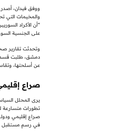
ووفق فيدان، أصدر 
والمخيمات التي تحت
“أن الأكراد السوري
على الجنسية السور
وتحدثت تقارير صحفي
دمشق، طلبت قسد خ
عن أسلحتها، وتقاسم
صراع إقليمي
يرى المحلل السيا
تطورات متسارعة لل
صراع إقليمي ودول
في رسم مستقبل سور