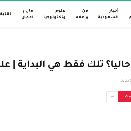
أخبار
فن
علوم
مال و
تقنية
م
السعودية
وإعلام
وتكنولوجيا
أعمال
يا؟ تلك فقط هي البداية | عل
قائق
ست