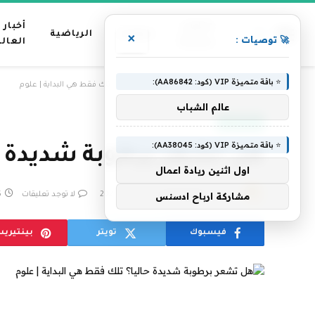
عناوين
أخبار
منوعات
الرياضية
×
🚀 توصيات :
رئيسية
العال
⭐ باقة متميزة VIP (كود: AA86842):
»
الرئيسية
هل تشعر برطوبة شديدة حاليا؟ تلك فقط هي البداية | علوم
عالم الشباب
الجزيرة نت
⭐ باقة متميزة VIP (كود: AA38045):
هل تشعر برطوبة شديدة حال
اول اثنين ريادة اعمال
بواسطة
فريق التحرير
17 يوليو، 2024
لا توجد تعليقات
5 د
مشاركة ارباح ادسنس
فيسبوك
تويتر
بينتيري