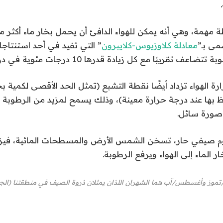
همة، وهي أنه يمكن للهواء الدافئ أن يحمل بخار ماء أكثر من ا
ى بـ”
معادلة كلاوزيوس-كلايبرون
” التي تفيد في أحد استنتاجات
 تقريبًا مع كل زيادة قدرها 10 درجات مئوية في درجة الحرارة.
ة الهواء تزداد أيضًا نقطة التشبع (تمثل الحد الأقصى لكمية بخا
اظ بها عند درجة حرارة معينة)، وذلك يسمح لمزيد من الرطوبة با
صورة سائل.
م صيفي حار، تسخن الشمس الأرض والمسطحات المائية، فيزيد 
 الماء إلى الهواء ويرفع الرطوبة.
/تموز وأغسطس/آب هما الشهران اللذان يمثلان ذروة الصيف في منطقتنا (الجز