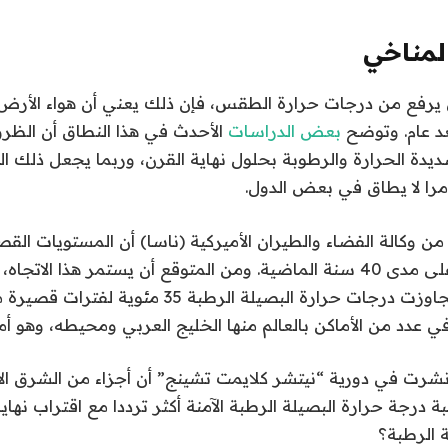
المناخي
خي يرفع من درجات حرارة الطقس، فإن ذلك يعني أن هواء الأر
عد عام. وتوضح
بعض الدراسات
الأحدث في هذا النطاق أن الظر
يدة الحرارة والرطوبة بحلول نهاية القرن، وربما يجعل ذلك الب
ن وكالة الفضاء والطيران الأميركية (ناسا) أن المستويات القص
الحراري تضاعفت على مدى 40 سنة الماضية. ومن المتوقع أن يستمر هذا ال
عدد من الأماكن بالعالم منها الخليج العربي ومحيطه، وهو أم
شرت في دورية “نيتشر كلايمت تشينج” أن أجزاء من الشرق ا
درجة حرارة البصيلة الرطبة الآمنة أكثر ترددا مع اقتراب نهاية
 الرطبة؟