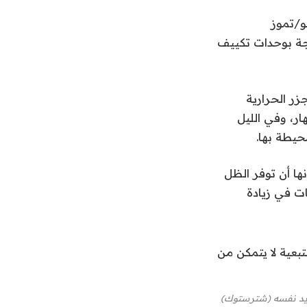
و/تموز
ججة بوحدات تكييف
زر الحرارية
ر، وفي الليل
حيطة بها.
ها أن توفر الظل
ات في زيادة
تبريد نفسه (شترستوك)