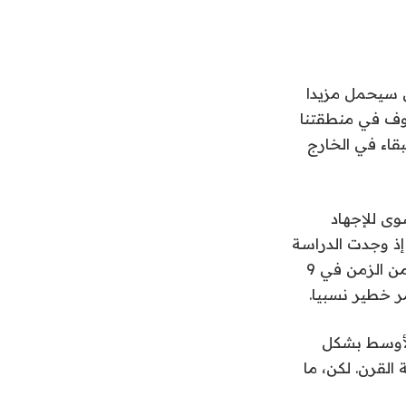
ض سيحمل مزيدا
وف في منطقتنا
قاء في الخارج
وى للإجهاد
اتجاه، إذ وجدت الدراسة
أنه منذ عام 2005 تجاوزت درجات حرارة البصيلة الرطبة 35 مئوية لفترات قصيرة من الزمن في 9
ر خطير نسبيا.
لأوسط بشكل
 القرن. لكن، ما