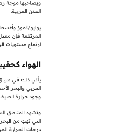
ويصاحبها موجة رط
المدن العربية.
يوليو/تموز وأغسطس
المرتفعة فإن معدل 
ارتفاع مستويات الر
الهواء كحقيب
يأتي ذلك في سياق 
العربي والبحر الأح
وجود حرارة الصيف، 
وتشهد المناطق الس
التي تهبّ من البحر
درجات الحرارة ال