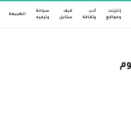
إنترنت
أدب
لايف
سياحة
الطبيعة
ومواقع
وثقافة
ستايل
وترفيه
وم