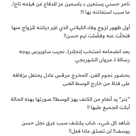
تامر حسني يستعين بـ ياسمين عز للدفاع عن فيلمه تاج!..
ما سبب استعانته بها !!!
أول ظهور لزوج وفاء الكيلاني الذي غيّر ديانته للزواج منها
فتخلّت عنه وفضّلت تيم حسن!!
بعد انضمامه لمنتخب إنجلترا.. نجيب ساويرس يوجه
رسالة لـ مروان الشوربجي
بحضور نجوم الفن.. المخرج مرقس عادل يحتفل بزفافه
على فتاة من خارج الوسط الفنى
“بتر” يد أنغام من الكتف يهز الوسط!! صورتها بهذه الحالة
أبكت الجميع عليها !!
شاهد كل شيء.. شاب يكشف سبب غرق نجل حسن
يوسف!! لن تصدّق ماذا فعل!!