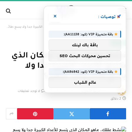
×
توصيات :
»
الرئيسية
نشط عقلك.. ماهو المكان الذي يتسع للأعداد الكبيرة جدا ولا يسع طائر واحد صغير؟
باقة متميزة VIP (كود: AA11138):
منوعات
باقة باك لينك
نشط عقلك.. ماهو المكان الذي
تحسين محركات البحث SEO
يتسع للأعداد الكبيرة جدا ولا
باقة متميزة VIP (كود: AA86842):
يسع طائر واحد صغير؟
عالم الشباب
بواسطة
فريق التحرير
2 أغسطس، 2023
لا توجد تعليقات
2 دقائق