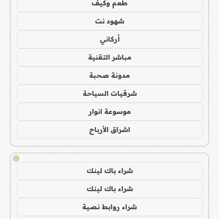
طعم وكيف
شهود نت
أركاني
مباشر التقنية
مدونة صحبة
شرقيات السياحة
موسوعة انوار
اشراق الأرباح
!
شراء باك لينك
شراء باك لينك
شراء روابط نصية