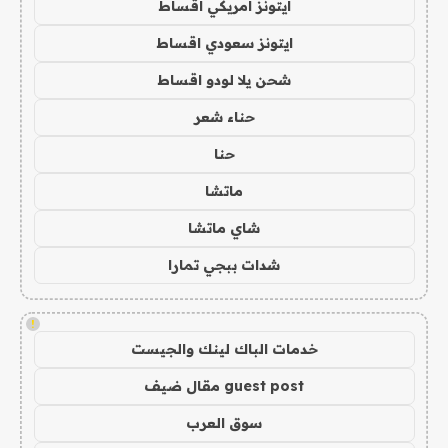
ايتونز امريكي اقساط
ايتونز سعودي اقساط
شحن يلا لودو اقساط
حناء شعر
حنا
ماتشا
شاي ماتشا
شدات ببجي تمارا
!
خدمات الباك لينك والجيست
guest post مقال ضيف
سوق العرب