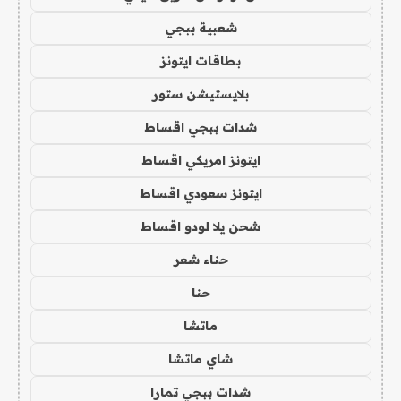
شعبية ببجي
بطاقات ايتونز
بلايستيشن ستور
شدات ببجي اقساط
ايتونز امريكي اقساط
ايتونز سعودي اقساط
شحن يلا لودو اقساط
حناء شعر
حنا
ماتشا
شاي ماتشا
شدات ببجي تمارا