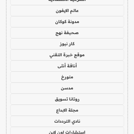
عالم الايفون
مدونة كوكان
صحيفة نهج
كار نيوز
موقع خبرة التقني
أناقة أنثى
متورخ
مدسن
روتانا تسويق
مجلة الابداع
نادي الترددات
استشارات اون لاين