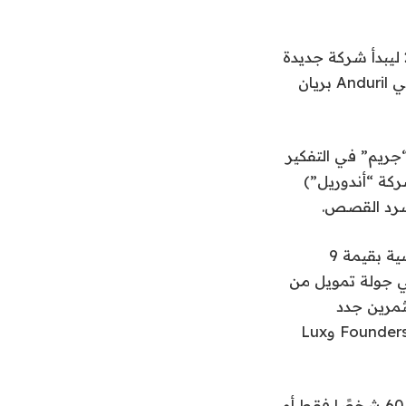
عندما ترك Eakin شركة Luckey الناشئة في مجال الدفاع، Anduril، في عام 2024 ليبدأ شركة جديدة
للمواد المركبة تسمى Layup Parts، سمح له Luckey – جنبًا إلى جنب مع مؤسسي Anduril بريان
اعده “جريم” في التفكير
ركة “أندوريل”)
رد ​​القصص.
يبدو أن هذا البرنامج التدريبي المصغر قد نجح. قبل عامين، جمع إيكين جولة تأسيسية بقيمة 9
ا جمعت 42 مليون دولار أخرى في جولة تمويل من
Marlinspik، بمشاركة مستثمرين جدد
Cerberus Ventures وPinegrove Venture Partners، والداعمين الحاليين Founders Fund وLux
إنه مبلغ محترم بالنسبة لشركة هنتنغتون بيتش، كاليفورنيا، الناشئة، والتي توظف 60 شخصًا فقط أو