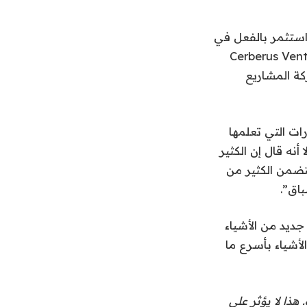
حد الأقصى. هناك الداعم الرئيسي Marlinspike، الذي استثمر بالفعل في
 التصنيع الأخرى التي تركز على الدفاع. بدأت شركة Cerberus Ventures
من 20 عامًا في إدارة شركة المشاريع
يحمل أيضًا المهارات التي تعلمها
 إلا أنه قال إن الكثير
نطبق على الشركات الناشئة. وقال إن العمل في The Boring Company يتضمن الكثير من
باق”.
 جديد من الأشياء
الأشياء بأسرع ما
هذا لا يؤثر على