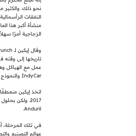
منشأة أكبر هذا الع
الزجاجية أمرًا سهلاً
عمل مع الهياكل وه
IndyCar والنموذج الأولي DeltaWing الجذري (والمثير للجدل بشكل جذري).
Anduril.
في تلك المرحلة، أد