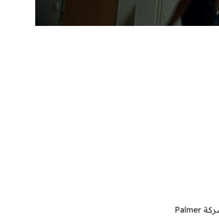
قبل أن يبيع زاك إيكين المستثمرين في شركته الناشئة الجديدة، كان يتدرب في شركة Palmer