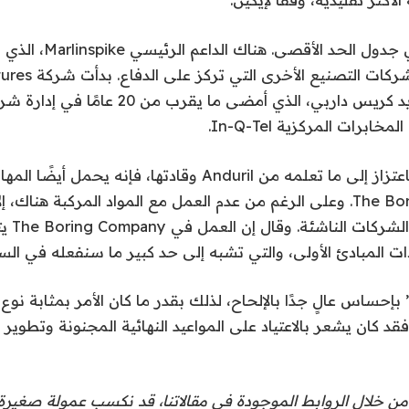
الفرصة واضحة في جدول ال
Anduril وعدد من شركات
في عام 2023 على يد كريس داربي، الذي أمضى ما يقرب 
ابرات المركزية In-Q-Tel.
بينما ينظر Eakin باعتزاز إلى ما تعلمه من Anduril وقادتها، فإنه 
في The Boring Company. وعلى الرغم من عدم العمل مع المواد المركبة هناك،
لا يزال ي
ذات المبادئ الأولى، والتي تشبه إلى حد كبير ما سنفعله في الس
 بإحساس عالٍ جدًا بالإلحاح، لذلك بقدر ما كان الأمر بمثابة نوع
قد كان يشعر بالاعتياد على المواعيد النهائية المجنونة وتطوير 
من خلال الروابط الموجودة في مقالاتنا، قد نكسب عمولة صغيرة. 