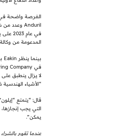
المدعومة من وكالة المخ
“الأشياء الهندسية 
قال: “يتمتع “إيلون”
التي يجب إنجازها، ف
يمكن”.
عندما تقوم بالشراء 