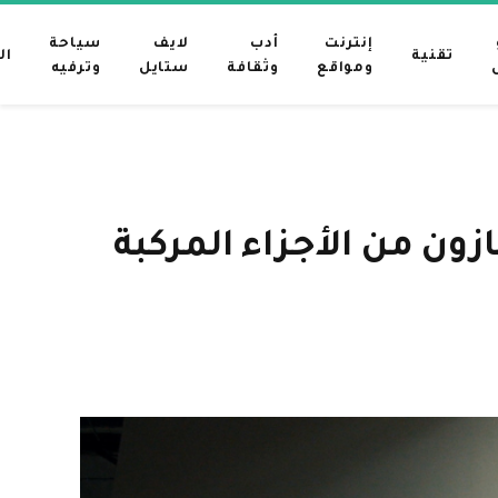
إنترنت
أدب
لايف
سياحة
تقنية
ال
ومواقع
وثقافة
ستايل
وترفيه