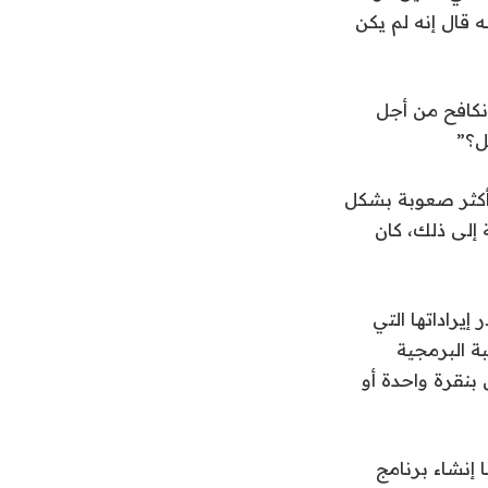
ه قال إنه لم يكن
، [and] قال إيكين: “نحن نكافح من أجل
ل؟”
ن أكثر صعوبة بشكل
 إلى ذلك، كان
إيراداتها التي
بة البرمجية
 بنقرة واحدة أو
 إنشاء برنامج