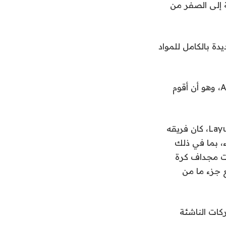
 إلى الصفر من
ة بالكامل للمواد
وقال: “لقد قررت للتو أن هذا قد يكون أفضل شيء يمكنني القيام به لشركة Anduril، وهو أن أقوم
حتى الآن، كان على حق. في العامين الماضيين منذ تأسيس Eakin لشركة Layup Parts، كان فريقه
، بما في ذلك
ت مجداف كرة
 جزء ما من
كات الناشئة