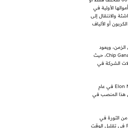
نحو الناس. استخدمت شركة Layup Parts معظم أموالها الأولية في
كة الناشئة والانتقال إلى
كربون أو الألياف
ن من الزمن، ويعود
تاريخها إلى وقته في رياضة السيارات. بدأ المهندس حياته المهنية في Chip Ganassi Racing، حيث
لات الشركة في
اتخذ إيكين منعطفًا قليلاً ليصبح أول مهندس في شركة Elon Musk’s Boring Company في عام
دما تولى هذا المنصب في
من الثورة في
عوالم التصنيع والتصنيع. نجحت الشركات الناشئة مثل SendCutSend وProtolabs في تقليل الوقت