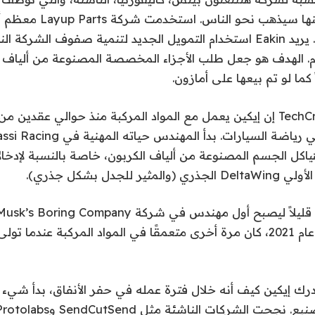
نحو ذلك. والكثير منها سيذهب 
النفقات الرأسمالية. يريد Eakin استخدام التمويل الجديد لتنمية صفوف الشر
ام. الهدف هو جعل طلب الأجزاء المخصصة المصنوعة من ألياف ال
 كما لو تم بيعها على أمازون.
وقال إيكين لـ TechCrunch إن إيكين يعمل مع المواد المركبة منذ حوالي عقدي
ياكل الجسم المصنوعة من ألياف الكربون، خاصة بالنسبة لإدخا
2017. ولكن بحلول عام 2021، كان مرة أخرى متعمقًا في المواد المركبة عن
رك إيكين كيف أنه خلال فترة عمله في حفر الأنفاق، بدأ شيء 