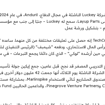
 – بتشكيل ورشة عمل.
وقال إيكين لـ TechCrunch إنه حصل على تعليقات مختلفة من كل منهما. س
لرأس المال الاستثماري، ودفعه “شيمبف” (الرئيس التنفيذي لش
في حين أرشده “لوكي” – الذي كان دائمًا يجمع التبرعات – في س
ملايين دولار. أعلنت الشركة الناشئة يوم الثلاثاء أنه
السلسلة A بقيادة صندوق المشاريع ثنائي الاستخدام e