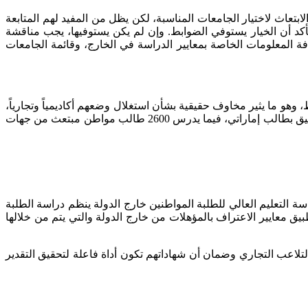
تعاث لاختيار الجامعات المناسبة، لكن يظل من المفيد لهم المتابعة
كد أن الخيار يستوفي الضوابط. وإن لم يكن يستوفيها، يجب مناقشة
ة المعلومات الخاصة بمعايير الدراسة في الخارج، وقائمة الجامعات
هم أكثر من 3500 طالب وطالبة، يدرسون في جامعتين فقط، وهو ما يثير مخاوف حقيقية بشأن استغلال وضعهم أكاديمياً وتجارياً،
كما أن 25% من هؤلاء الطلبة يدرسون في جامعات غير مصنفة إطلاقاً، ما يعكس فجوة في الوعي بمتطلبات الجودة، ويهدد مستقبلاً مهنياً لا يليق بطالب إماراتي، فيما يدرس 2600 طالب مواطن مبتعث من جهات
ة التعليم العالي للطلبة المواطنين خارج الدولة ينظم دراسة الطلبة
طبيق معايير الاعتراف بالمؤهلات من خارج الدولة والتي يتم من خلالها
لاعب التجاري وضمان أن شهاداتهم تكون أداة فاعلة لتحقيق التقدير