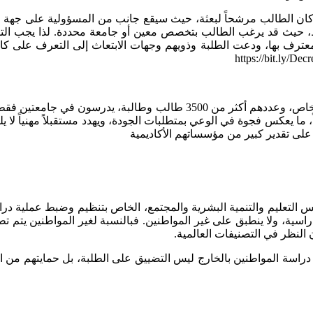
كان الطالب مرشحاً لبعثة، حيث سيقع جانب من المسؤولية على جهة الاب
وط، حيث قد يرغب الطالب بتخصص معين أو جامعة محددة. لذا يجب التأ
عترف بها، ودعت الطلبة وذويهم وجهات الابتعاث إلى التعرف على كاف
https://bit.ly/Dec
جدير بالذكر، أن 46% من الطلبة المواطنين الدارسين على حسابهم الخاص، وعدد
لى تقدير كبير من مؤسساتهم الأكاديمية
س التعليم والتنمية البشرية والمجتمع، الخاص بتنظيم وضبط عملية دراس
دراسية، ولا ينطبق على غير المواطنين. فبالنسبة لغير المواطنين يتم ت
النظر في التصنيفات العالمية.
راسة المواطنين بالخارج ليس التضييق على الطلبة، بل حمايتهم من الت