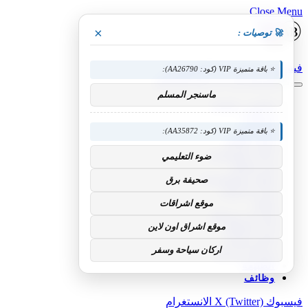
Close Menu
×
🚀 توصيات :
فيسبوك
X (Twitter)
الانستغرام
⭐ باقة متميزة VIP (كود: AA26790):
ماسنجر المسلم
عناوين رئيسية
منوعات
الرياضية
⭐ باقة متميزة VIP (كود: AA35872):
أخبار العالم
أخبار السعودية
ضوء التعليمي
فن وإعلام
علوم وتكنولوجيا
صحيفة برق
مال و أعمال
موقع اشراقات
تقنية
إنترنت ومواقع
موقع اشراق اون لاين
أدب وثقافة
لايف ستايل
اركان سياحة وسفر
سياحة وترفيه
الطبيعة
وظائف
فيسبوك
X (Twitter)
الانستغرام