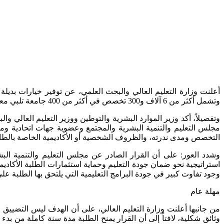
أعلنت وزارة التعليم العالي والبحث العلمي، عن توفير خيارات بديلة 
وتشمل أكثر من 6 آلاف و300 تخصص في أكثر من 400 جامعة تلبي معايير جودة التعليم في أكثر من 40 دولة، إضافة إلى الخيارات الممتازة المتوفرة محلياً، ما يضمن تنوعاً وتوازناً في فرص التعليم.
وتفصيلاً، أكد وزير الموارد البشرية والتوطين ووزير التعليم العالي وا
مجلس التعليم والتنمية البشرية والمجتمع وعضوية جهات اتحادية ومحل
التخصص ومدى ندرته، والظروف الشخصية أو الأكاديمية الخاصة بالطا
وشدد العور: على أن القرار الصادر عن مجلس التعليم والتنمية البش
استراتيجية نحو ضمان جودة التعليم وحماية استثمارات الطلبة الأكاديمي
وجود تفاوت كبير في جودة البرامج التعليمية التي يلتحق بها الطلبة عل
مهلة عام
من جانبها أعلنت وزارة التعليم العالي، على أن الهدف ليس التضييق 