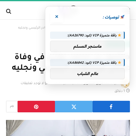
×
توصيات :
»
الرئيسية
منصور بن محمد يعزّي في وفاة عدنان عبدالقادر الرئيسي ونجليه
باقة متميزة VIP (كود: AA26790):
الإمارات اليوم
ماسنجر المسلم
منصور بن محمد يعزّي في وفاة
باقة متميزة VIP (كود: AA86842):
عدنان عبدالقادر الرئيسي ونجليه
عالم الشباب
بواسطة
فريق التحرير
31 ديسمبر، 2025
لا توجد تعليقات
1 دقائق