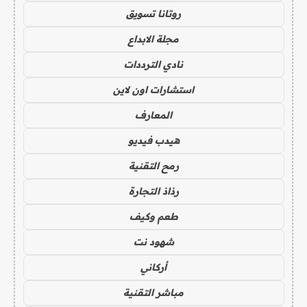
روتانا تسويق
مجلة الابداع
نادي الترددات
استشارات اون لاين
المعارف
هيدب فيديو
رمح التقنية
رذاذ التجارة
طعم وكيف
شهود نت
أركاني
مباشر التقنية