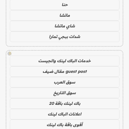
حنا
ماتشا
شاي ماتشا
شدات ببجي تمارا
!
خدمات الباك لينك والجيست
guest post مقال ضيف
سوق العرب
سوق التاريخ
باك لينك باقة 20
اعلانات الباك لينك
أقوى باقة باك لينك