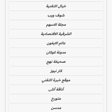
خيال التقنية
شوف ويب
مجلة الاسهم
الشرقية الاقتصادية
عالم الايفون
مدونة كوكان
صحيفة نهج
كار نيوز
موقع خبرة التقني
أناقة أنثى
متورخ
مدسن