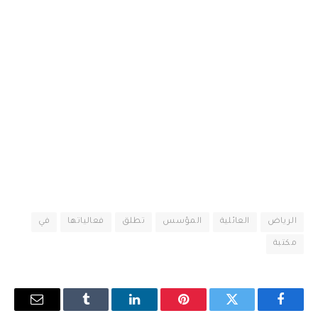
الرياض
العائلية
المؤسس
تطلق
فعالياتها
في
مكتبة
فيسبوك
تويتر
بينتيريست
لينكدإن
Tumblr
البريد