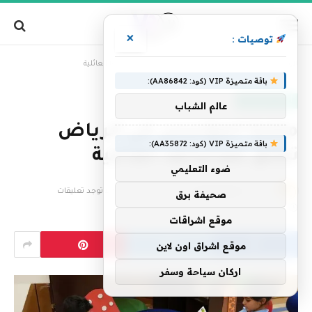
×
توصيات :
»
الرئيسية
مكتبة المؤسس في الرياض تطلق فعالياتها العائلية
باقة متميزة VIP (كود: AA86842):
أخبار السعودية
عالم الشباب
مكتبة المؤسس في الرياض
باقة متميزة VIP (كود: AA35872):
تطلق فعالياتها العائلية
ضوء التعليمي
بواسطة
فريق التحرير
27 يوليو، 2023
لا توجد تعليقات
صحيفة برق
2 دقائق
موقع اشراقات
موقع اشراق اون لاين
اركان سياحة وسفر