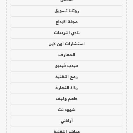
روتانا تسويق
مجلة الابداع
نادي الترددات
استشارات اون لاين
المعارف
هيدب فيديو
رمح التقنية
رذاذ التجارة
طعم وكيف
شهود نت
أركاني
مباشر التقنية