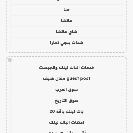
حنا
ماتشا
شاي ماتشا
شدات ببجي تمارا
!
خدمات الباك لينك والجيست
guest post مقال ضيف
سوق العرب
سوق التاريخ
باك لينك باقة 20
اعلانات الباك لينك