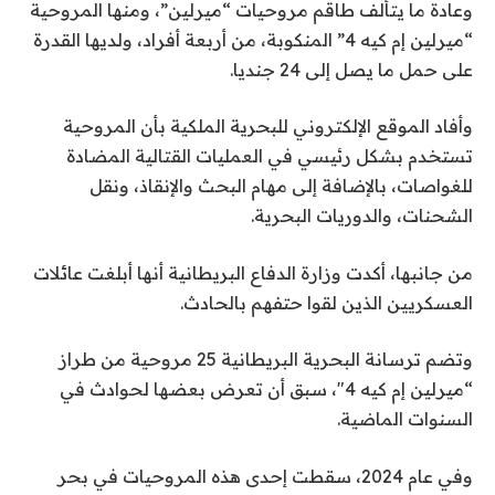
وعادة ما يتألف طاقم مروحيات “ميرلين”، ومنها المروحية
6
“ميرلين إم كيه 4” المنكوبة، من أربعة أفراد، ولديها القدرة
على حمل ما يصل إلى 24 جنديا.
وأفاد الموقع الإلكتروني للبحرية الملكية بأن المروحية
تستخدم بشكل رئيسي في العمليات القتالية المضادة
للغواصات، بالإضافة إلى مهام البحث والإنقاذ، ونقل
الشحنات، والدوريات البحرية.
من جانبها، أكدت وزارة الدفاع البريطانية أنها أبلغت عائلات
العسكريين الذين لقوا حتفهم بالحادث.
وتضم ترسانة البحرية البريطانية 25 مروحية من طراز
“ميرلين إم كيه 4″، سبق أن تعرض بعضها لحوادث في
السنوات الماضية.
وفي عام 2024، سقطت إحدى هذه المروحيات في بحر