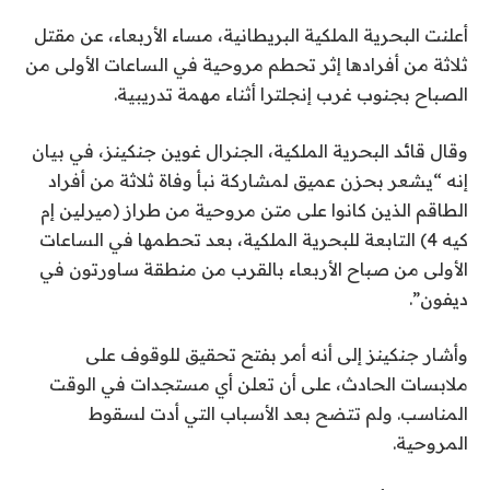
u
أعلنت البحرية الملكية البريطانية، مساء الأربعاء، عن مقتل
b
ثلاثة من أفرادها إثر تحطم مروحية في الساعات الأولى من
l
الصباح بجنوب غرب إنجلترا أثناء مهمة تدريبية.
i
s
وقال قائد البحرية الملكية، الجنرال غوين جنكينز، في بيان
h
إنه “يشعر بحزن عميق لمشاركة نبأ وفاة ثلاثة من أفراد
e
الطاقم الذين كانوا على متن مروحية من طراز (ميرلين إم
d
كيه 4) التابعة للبحرية الملكية، بعد تحطمها في الساعات
O
الأولى من صباح الأربعاء بالقرب من منطقة ساورتون في
n
ديفون”.
4
/
وأشار جنكينز إلى أنه أمر بفتح تحقيق للوقوف على
6
ملابسات الحادث، على أن تعلن أي مستجدات في الوقت
/
المناسب. ولم تتضح بعد الأسباب التي أدت لسقوط
2
المروحية.
0
2