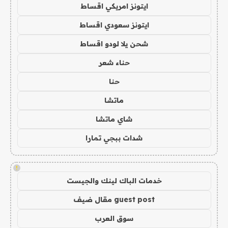
ايتونز امريكي اقساط
ايتونز سعودي اقساط
شحن يلا لودو اقساط
حناء شعر
حنا
ماتشا
شاي ماتشا
شدات ببجي تمارا
!
خدمات الباك لينك والجيست
guest post مقال ضيف
سوق العرب