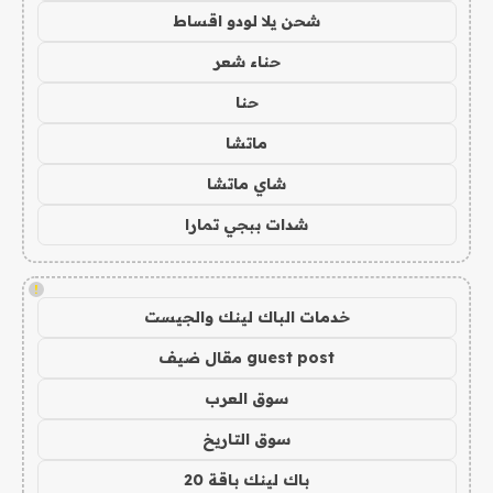
شحن يلا لودو اقساط
حناء شعر
حنا
ماتشا
شاي ماتشا
شدات ببجي تمارا
!
خدمات الباك لينك والجيست
guest post مقال ضيف
سوق العرب
سوق التاريخ
باك لينك باقة 20