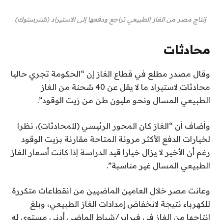
إنتاج مصر من الغاز الطبيعي تراجع ودفعها إلى الاستيراد (شترستوك)
محادثات
وقال مصدر مطلع في قطاع الغاز إن “الحكومة تجري حاليا
محادثات لاستيراد ما لا يقل عن 40 شحنة من الغاز
الطبيعي المسال ونحو مليون طن من زيت الوقود”.
وأضاف أن “الغاز كان المحور الرئيسي (للمحادثات)، نظرا
لخيارات الدفع الأكثر مرونة المتاحة مقارنة بزيت الوقود
رغم أن الأخير لا يزال خيارا قيد الدراسة إذا كانت أسعار الغاز
الطبيعي المسال غير مناسبة”.
وعانت مصر خلال العامين الماضيين من انقطاعات متكررة
للكهرباء نتيجة لانخفاض إمدادات الغاز الطبيعي، وبلغ
إنتاجها من الغاز في فبراير/شباط الماضي أدنى مستوى له