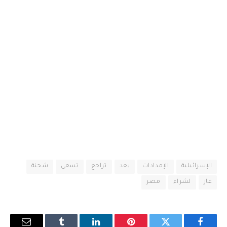
الإسرائيلية
الإمدادات
بعد
تراجع
تسعى
شحنة
غاز
لشراء
مصر