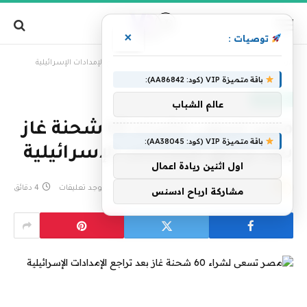
×
توصيات :
»
الرئيسية
مصر تسعى لشراء 60 شحنة غاز بعد تراجع الإمدادات الإسرائيلية
باقة متميزة VIP (كود: AA86842):
عاجل الآن
عالم الشباب
مصر تسعى لشراء 60 شحنة غاز
باقة متميزة VIP (كود: AA38045):
بعد تراجع الإمدادات الإسرائيلية
اول اثنين ريادة اعمال
بواسطة
فريق التحرير
25 مايو، 2025
لا توجد تعليقات
4 دقائق
مشاركة ارباح ادسنس