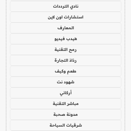
نادي الترددات
استشارات اون لاين
المعارف
هيدب فيديو
رمح التقنية
رذاذ التجارة
طعم وكيف
شهود نت
أركاني
مباشر التقنية
مدونة صحبة
شرقيات السياحة