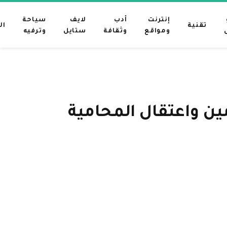
إنترنت
أدب
لايف
سياحة
تقنية
ال
ومواقع
وثقافة
ستايل
وترفيه
ن واعتقال المحامية