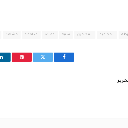
طة
المحامية
المحامين
سنية
عمادة
مداهمة
مشاهد
فيسبوك
تويتر
بينتيريست
ل
حرير