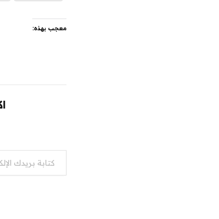
معجب بهذه:
اك
كتابة بريدك الإلكتروني...