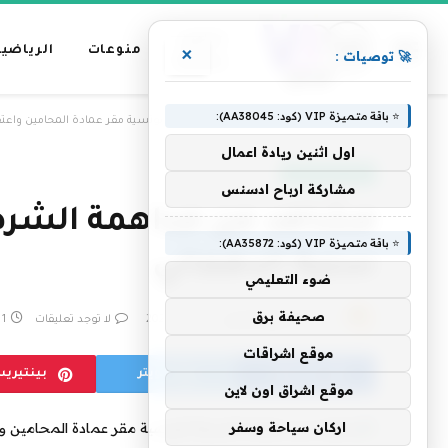
عناوين
منوعات
الرياضية
×
🚀 توصيات :
رئيسية
⭐ باقة متميزة VIP (كود: AA38045):
»
الرئيسية
مشاهد من مداهمة الشرطة التونسية مقر عمادة المحامين واعتقا
اول اثنين ريادة اعمال
قناة روسيا اليوم
مشاركة ارباح ادسنس
مشاهد من مداهمة الشرطة 
⭐ باقة متميزة VIP (كود: AA35872):
سنية الدهماني
ضوء التعليمي
صحيفة برق
بواسطة
فريق التحرير
12 مايو، 2024
لا توجد تعليقات
1 دقائق
موقع اشراقات
فيسبوك
تويتر
بينتيري
موقع اشراق اون لاين
اركان سياحة وسفر