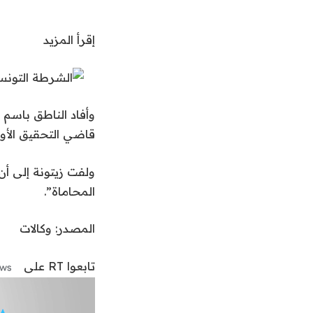
إقرأ المزيد
وأفاد الناطق باسم 
قاضي التحقيق الأول
ولفت زيتونة إلى أن 
المحاماة”.
المصدر: وكالات
تابعوا RT على