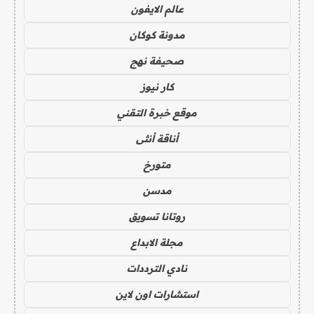
عالم الايفون
مدونة كوكان
صحيفة نهج
كار نيوز
موقع خبرة التقني
أناقة أنثى
متورخ
مدسن
روتانا تسويق
مجلة الابداع
نادي الترددات
استشارات اون لاين