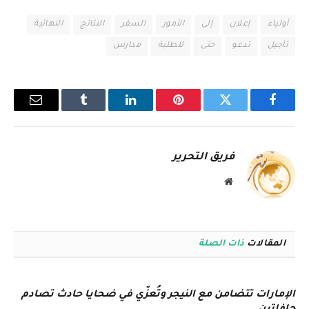
أولياء
إعلان
إلى
الأمور
السفر
النتائج
النهائية
تأجيل
تدعو
حتى
للطلبة
مدارس
فيسبوك
تويتر
بينتيريست
لينكدإن
Tumblr
البريد
الإلكترو
فريق التحرير
موقع
الويب
المقالات
ذات الصلة
الإمارات تتضامن مع النيجر وتُعزّي في ضحايا حادث تصادم