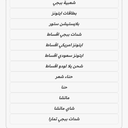
شعبية ببجي
بطاقات ايتونز
بلايستيشن ستور
شدات ببجي اقساط
ايتونز امريكي اقساط
ايتونز سعودي اقساط
شحن يلا لودو اقساط
حناء شعر
حنا
ماتشا
شاي ماتشا
شدات ببجي تمارا