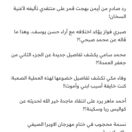
رد صادم من أيمن بهجت قمر على منتقدي تأليفه لأغنية
السخان!
صبري فواز يؤكد اختلافه مع آراء حسن يوسف.. وهذا ما
قاله عن محمد صبحي؟!
محمد سامي يكشف تفاصيل جديدة عن الجزء الثاني من
جعفر العمدة؟!
وفاء مكي تكشف تفاصيل خضوعها لهذه العملية الصعبة:
كنت خايفة أسيب ابني وأموت!!
أحمد ماهر يرد على انتقاد ماجدة خير الله لحديثه عن
كواليس ريا وسكينة؟!
نسمة محجوب في ختام مهرجان الاوبرا الصيفي