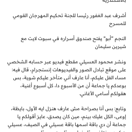
بالاسكندرية
أشرف عبد الغفور رئيسا للجنة تحكيم المهرجان القومي
للمسرح
النجم “أبو” يفتح صندوق أسراره في سبوت لايت مع
شيرين سليمان
ونشر محمود العسيلي مقطع فيديو عبر حسابه الشخصي
على موقع تبادل الصور والفيديوهات إنستجرام، قال فيه:
مساء الفل عليكم، أنا عارف أني متأخر عليكم شوية، بس
بوعدكم يا جماعة أن من الأسبوع دا، كل أسبوع أغنية،
هقولكم أسامي الأغاني.
وتابع: بس أنا بصراحة مش عارف هنزل ايه الأول، بايظة،
إوعى، الكل عليك بينم، مين كان يصدق، عايز أقولكم يا
جماعة أن دي باقة اسمها باقة عسيلي في الصيف، عسيلي