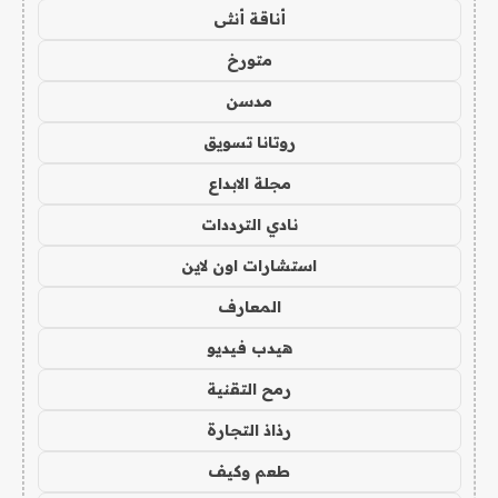
أناقة أنثى
متورخ
مدسن
روتانا تسويق
مجلة الابداع
نادي الترددات
استشارات اون لاين
المعارف
هيدب فيديو
رمح التقنية
رذاذ التجارة
طعم وكيف