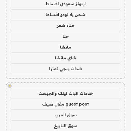
ايتونز سعودي اقساط
شحن يلا لودو اقساط
حناء شعر
حنا
ماتشا
شاي ماتشا
شدات ببجي تمارا
!
خدمات الباك لينك والجيست
guest post مقال ضيف
سوق العرب
سوق التاريخ