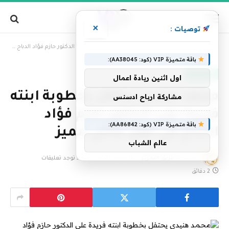
×
توصيات :
»
الرئيسية
محمد هنيدي يحتفل بخطوبة ابنته فريدة على الدكتور حازم فؤاد الدباح في حفل عائلي مميز
باقة متميزة VIP (كود: AA38045):
فن وإعلام
اول اثنين ريادة اعمال
محمد هنيدي يحتفل بخطوبة ابنته
مشاركة ارباح ادسنس
فريدة على الدكتور حازم فؤاد
باقة متميزة VIP (كود: AA86842):
الدباح في حفل عائلي مميز
عالم الشباب
بواسطة
فريق التحرير
18 يوليو، 2024
لا توجد تعليقات
2 دقائق