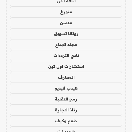
أناقة أنثى
متورخ
مدسن
روتانا تسويق
مجلة الابداع
نادي الترددات
استشارات اون لاين
المعارف
هيدب فيديو
رمح التقنية
رذاذ التجارة
طعم وكيف
شهود نت