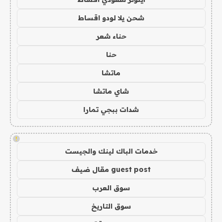
شحن يلا لودو اقساط
حناء شعر
حنا
ماتشا
شاي ماتشا
شدات ببجي تمارا
!
خدمات الباك لينك والجيست
guest post مقال ضيف
سوق العرب
سوق التاريخ