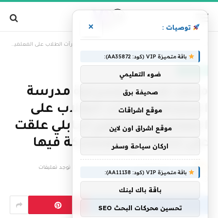
×
توصيات :
»
الرئيسية
محمد صبحي: مسرحية مدرسة المشاغبين جرأت الطلاب على المعلمين.. وسهير البابلي علقت على ندمها في المشاركة فيها
باقة متميزة VIP (كود: AA35872):
فن وإعلام
ضوء التعليمي
محمد صبحي: مسرحية مدرسة
صحيفة برق
المشاغبين جرأت الطلاب على
موقع اشراقات
المعلمين.. وسهير البابلي علقت
موقع اشراق اون لاين
على ندمها في المشاركة فيها
اركان سياحة وسفر
بواسطة
فريق التحرير
20 يوليو، 2024
لا توجد تعليقات
باقة متميزة VIP (كود: AA11138):
2 دقائق
باقة باك لينك
تحسين محركات البحث SEO