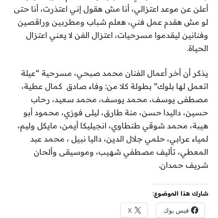
أعلن عن موعد اعتزالي، أنا مش هقول إني اعتذرت، أنا حتى
لو مش هقدم عمل فني، هعلم شباب ومطربين وراقصين
وفنانين ليقدموا مسرحيات، اعتزال الفن لا يعني اعتزال
الحياة.
يذكر أن أخر أعمال الفنان محمد صبحي، مسرحية “عيلة
اتعمل لها بلوك” بطولة كلا من: وفاء صادق كمال عطية،
مصطفى يوسف، محمد يوسف، محمد سعيد، رحاب
حسين، داليدا حسن، منة طارق، ليلى فوزي، محمود أبو
هيبة، محمد شوقي طنطاوي، انجيليكا أيمن، مايكل وليم،
لمياء عرابي، حلمي جلال الدين، داليا نبيل ، محمد عبد
المعطي، تأليف مصطفي شهيب، وموسيقى وألحان
شريف حمدان.
شارك هذا الموضوع:
فيس بوك
X