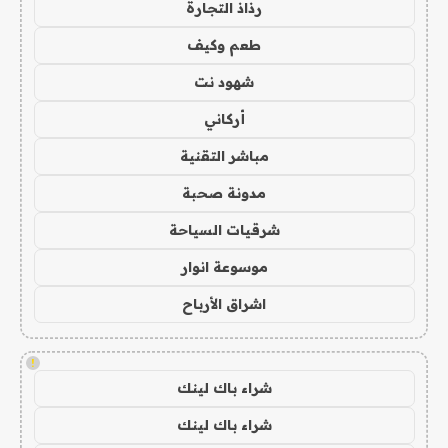
رذاذ التجارة
طعم وكيف
شهود نت
أركاني
مباشر التقنية
مدونة صحبة
شرقيات السياحة
موسوعة انوار
اشراق الأرباح
!
شراء باك لينك
شراء باك لينك