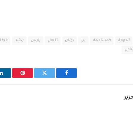
الدولية
المستدامة
بن
بوتان
تكامل
رئيس
راشد
عجلة
لتقي
فيسبوك
تويتر
بينتيريست
ل
رير