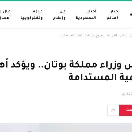
أخبار
أخبار
فن
علوم
مال و
العالم
السعودية
وإعلام
وتكنولوجيا
أعمال
ل الجهود الدولية لتسريع عجلة التنمية المستدامة
وزراء مملكة بوتان.. ويؤكد أه
مية المستدامة
قائق
ست