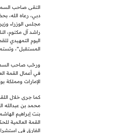
التقى صاحب السموّ
دبي، رعاه الله، ب
مجلس الوزراء وزير
راشد آل مكتوم، الن
المستقبل”، وتستمر 
ورحّب صاحب السموّ
الإمارات ومملكة ب
كما جرى خلال اللق
محمد بن عبدالله ا
بنت إبراهيم الهاش
القمة العالمية للحك
الفارق في استشراف