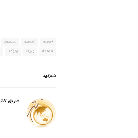
أهمية
التنمية
الجهود
مملكة
وزراء
ويؤكد
ي
شاركها.
فريق التح