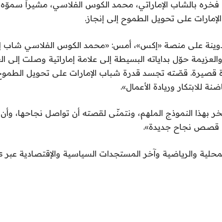
ية، فخره بالشاب الإماراتي، محمد الكوس الفلاسي، مشيراً سموّه 
إمارات على تحويل الطموح إلى إنجاز.
دوينة على منصة «إكس»، أمس: «محمد الكوس الفلاسي شاب إم
لعزيمة حوّل بداياته البسيطة إلى علامة إماراتية وصلت إلى ا
فترة قصيرة. قصّته تجسد قدرة شباب الإمارات على تحويل الطموح 
نة للابتكار وريادة الأعمال».
 بهذا النموذج الملهم، ونتمنّى لقصته أن تواصل نجاحها، وأن
 قصص نجاح جديدة».
محلية والرياضية وآخر المستجدات السياسية والإقتصادية عبر Google news