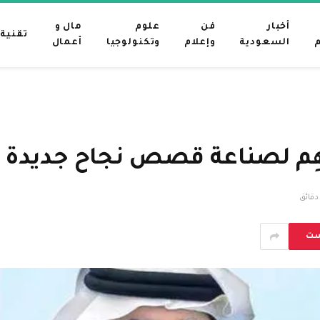
أخبار
فن
علوم
مال و
تقنية
م
السعودية
وإعلام
وتكنولوجيا
أعمال
هِم لصناعة قصص نجاح جديدة
ست