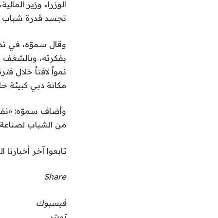
الوزراء وزير المال
تجسد قدرة شباب ال
وقال سموّه، في ت
بفكرته، وبالشغف وا
نمواً لافتاً خلال 
مكانة دبي كبيئة حاض
وأضاف سموّه: «نفخر
من الشباب لصناعة
تابعوا آخر أخبارنا ال
Share
فيسبوك
تويتر