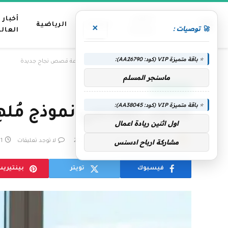
عناوين
أخبار
منوعات
الرياضية
×
🚀 توصيات :
رئيسية
العال
⭐ باقة متميزة VIP (كود: AA26790):
»
الرئيسية
محمد الفلاسي نموذج مُلهِم لصناعة قصص نجاح جديدة
ماسنجر المسلم
الإمارات اليوم
⭐ باقة متميزة VIP (كود: AA38045):
محمد الفلاسي نموذج مُل
اول اثنين ريادة اعمال
بواسطة
فريق التحرير
3 يوليو، 2026
لا توجد تعليقات
1 دقائق
مشاركة ارباح ادسنس
فيسبوك
تويتر
بينتيري