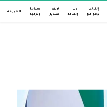
إنترنت
أدب
لايف
سياحة
الطبيعة
ومواقع
وثقافة
ستايل
وترفيه