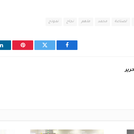
لصناعة
محمد
ملهم
نجاح
نموذج
فيسبوك
تويتر
بينتيريست
ل
رير