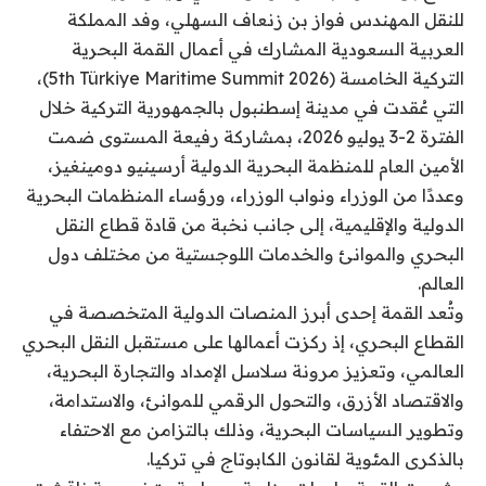
للنقل المهندس فواز بن زنعاف السهلي، وفد المملكة
العربية السعودية المشارك في أعمال القمة البحرية
التركية الخامسة (5th Türkiye Maritime Summit 2026)،
التي عُقدت في مدينة إسطنبول بالجمهورية التركية خلال
الفترة 2-3 يوليو 2026، بمشاركة رفيعة المستوى ضمت
الأمين العام للمنظمة البحرية الدولية أرسينيو دومينغيز،
وعددًا من الوزراء ونواب الوزراء، ورؤساء المنظمات البحرية
الدولية والإقليمية، إلى جانب نخبة من قادة قطاع النقل
البحري والموانئ والخدمات اللوجستية من مختلف دول
العالم.
وتُعد القمة إحدى أبرز المنصات الدولية المتخصصة في
القطاع البحري، إذ ركزت أعمالها على مستقبل النقل البحري
العالمي، وتعزيز مرونة سلاسل الإمداد والتجارة البحرية،
والاقتصاد الأزرق، والتحول الرقمي للموانئ، والاستدامة،
وتطوير السياسات البحرية، وذلك بالتزامن مع الاحتفاء
بالذكرى المئوية لقانون الكابوتاج في تركيا.