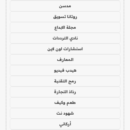
مدسن
روتانا تسويق
مجلة الابداع
نادي الترددات
استشارات اون لاين
المعارف
هيدب فيديو
رمح التقنية
رذاذ التجارة
طعم وكيف
شهود نت
أركاني