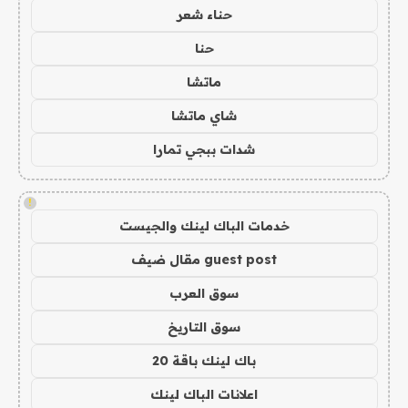
حناء شعر
حنا
ماتشا
شاي ماتشا
شدات ببجي تمارا
!
خدمات الباك لينك والجيست
guest post مقال ضيف
سوق العرب
سوق التاريخ
باك لينك باقة 20
اعلانات الباك لينك