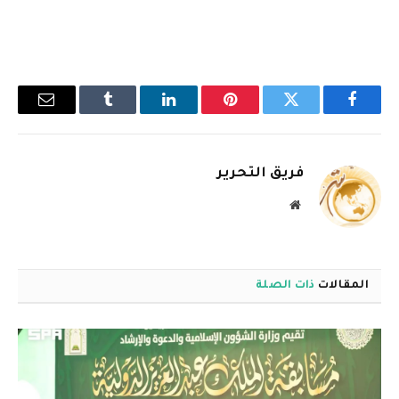
فيسبوك
تويتر
بينتيريست
لينكدإن
Tumblr
البريد
الإلكترو
فريق التحرير
موقع
الويب
المقالات
ذات الصلة