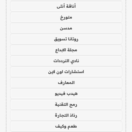
أناقة أنثى
متورخ
مدسن
روتانا تسويق
مجلة الابداع
نادي الترددات
استشارات اون لاين
المعارف
هيدب فيديو
رمح التقنية
رذاذ التجارة
طعم وكيف