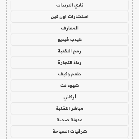
نادي الترددات
استشارات اون لاين
المعارف
هيدب فيديو
رمح التقنية
رذاذ التجارة
طعم وكيف
شهود نت
أركاني
مباشر التقنية
مدونة صحبة
شرقيات السياحة