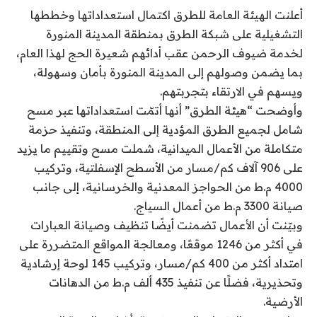
أعلنت الهيئة العامة للطرق اكتمال استعداداتها وخططها
التشغيلية على شبكة الطرق بمنطقة المدينة المنورة
لخدمة ضيوف الرحمن عقب أدائهم شعيرة الحج لهذا العام،
بما يضمن وصولهم إلى المدينة المنورة بأمان وسهولة،
ويسهم في الارتقاء بتجربتهم.
وأوضحت “هيئة الطرق” أنها أتمّت استعداداتها عبر مسح
شامل لجميع الطرق المؤدية إلى المنطقة، وتنفيذ حزمة
متكاملة من الأعمال الميدانية، شملت مسح وتقييم ما يزيد
على 906 آلاف كم/مسار من الأسطح الإسفلتية، وتركيب
4000 م.ط من الحواجز المعدنية والخرسانية، إلى جانب
صيانة 3300 م.ط من أعمال السياج.
‎وبيّنت أن الأعمال تضمنت أيضًا تنظيف وصيانة العبارات
في أكثر من 1246 موقعًا، ومعالجة المواقع المتضررة على
امتداد أكثر من 400 كم/مسار، وتركيب 145 لوحة إرشادية
وتحذيرية، فضلًا عن تنفيذ 435 ألف م.ط من الدهانات
الأرضية.