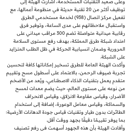
وعلى صعيد التقنيات المستخدمة، أشارت الهيئة إلى
توظيف أكثر من 20 تقنية حديثة في منظومة أعمالها، مع
تفعيل مركز اتصال (938) لخدمة مستخدمي الطرق
واستقبال ملاحظاتهم على مدى الساعة، وتوفير فرق
رقابية ميدانية متواصلة تضم 300 مراقب ميداني على
امتداد شبكة طرق المملكة، بهدف رفع مستوى السلامة
المرورية وضمان انسيابية الحركة في ظل الطلب المتزايد
على الشبكة.
وأكدت الهيئة العامة للطرق تسخير إمكاناتها كافة لتحسين
تجربة ضيوف الرحمن، بالاعتماد على أسطول مسح وتقييم
متقدم يعمل بتقنيات الذكاء الاصطناعي، ويُعد من الأضخم
من نوعه على مستوى العالم، حيث يضم معدات لمسح
الأضرار، وقياس مقاومة الانزلاق، وقياس الانحراف
والسماكة، وقياس معامل الوعورة، إضافة إلى استخدام
الطائرات بدون طيار وتقنيات قياس جودة الدهانات الأرضية؛
بما يوفر تقييمًا دقيقًا بجهد ووقت أقل.
وأفادت الهيئة بأن هذه الجهود أسهمت في رفع تصنيف