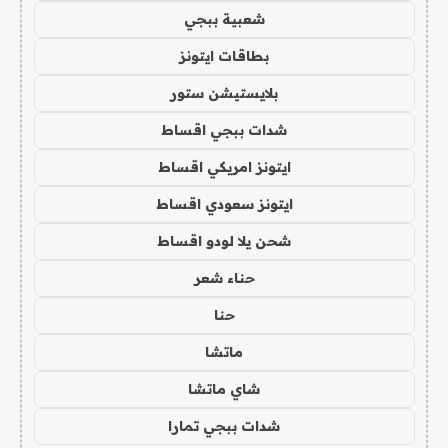
شعبية ببجي
بطاقات ايتونز
بلايستيشن ستور
شدات ببجي اقساط
ايتونز امريكي اقساط
ايتونز سعودي اقساط
شحن يلا لودو اقساط
حناء شعر
حنا
ماتشا
شاي ماتشا
شدات ببجي تمارا