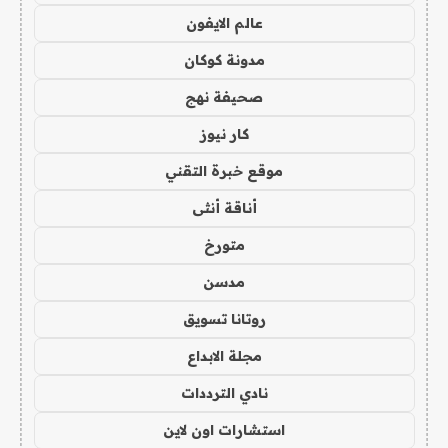
عالم الايفون
مدونة كوكان
صحيفة نهج
كار نيوز
موقع خبرة التقني
أناقة أنثى
متورخ
مدسن
روتانا تسويق
مجلة الابداع
نادي الترددات
استشارات اون لاين