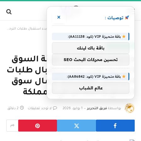
×
توصيات :
»
الرئيسية
محليات السعودية: هيئة السوق المالية تعلن بدء استقبال طلبات الترخيص لممارسة أعمال سوق السلع والمعادن في المملكة
باقة متميزة VIP (كود: AA11138):
أخبار السعودية
باقة باك لينك
محليات السعودية: هيئة السوق
تحسين محركات البحث SEO
المالية تعلن بدء استقبال طلبات
باقة متميزة VIP (كود: AA86842):
الترخيص لممارسة أعمال سوق
عالم الشباب
السلع والمعادن في المملكة
بواسطة
فريق التحرير
1 يوليو، 2026
لا توجد تعليقات
2 دقائق