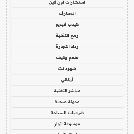
استشارات اون لاين
المعارف
هيدب فيديو
رمح التقنية
رذاذ التجارة
طعم وكيف
شهود نت
أركاني
مباشر التقنية
مدونة صحبة
شرقيات السياحة
موسوعة انوار