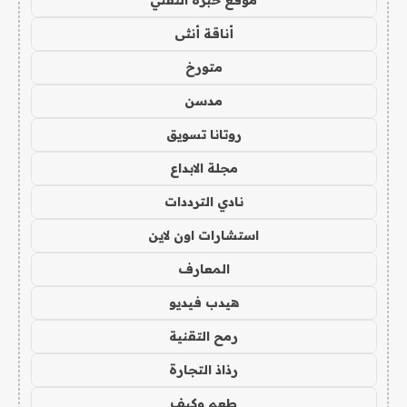
أناقة أنثى
متورخ
مدسن
روتانا تسويق
مجلة الابداع
نادي الترددات
استشارات اون لاين
المعارف
هيدب فيديو
رمح التقنية
رذاذ التجارة
طعم وكيف