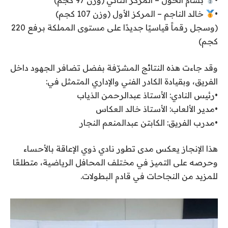
‏•
بسام الحول – المركز الثاني (وزن 97 كجم)
‏•
خالد الناجم – المركز الأول (وزن 107 كجم)
‏(وسجل رقماً قياسيًا جديدًا على مستوى المملكة برفع 220
كجم)
‏وقد جاءت هذه النتائج المشرّفة بفضل تضافر الجهود داخل
الفريق، وبقيادة الكادر الفني والإداري المتمثل في:
‏•رئيس النادي: الأستاذ عبدالرحمن الذياب
‏•مدير الألعاب: الأستاذ خالد العكاس
‏•مدرب الفريق: الكابتن عبدالمنعم النجار
‏هذا الإنجاز يعكس مدى تطور نادي ذوي الإعاقة بالأحساء
وحرصه على التميز في مختلف المحافل الرياضية، متطلعًا
للمزيد من النجاحات في قادم البطولات.