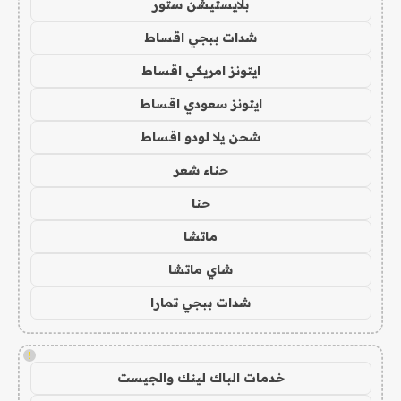
بلايستيشن ستور
شدات ببجي اقساط
ايتونز امريكي اقساط
ايتونز سعودي اقساط
شحن يلا لودو اقساط
حناء شعر
حنا
ماتشا
شاي ماتشا
شدات ببجي تمارا
!
خدمات الباك لينك والجيست