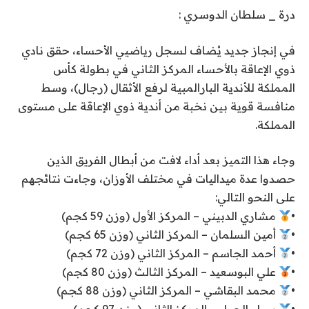
درة _ سلطان الدوسري :
في إنجاز جديد يُضاف لسجل رياضيي الأحساء، حقق نادي
ذوي الإعاقة بالأحساء المركز الثاني في بطولة كأس
المملكة للأندية البارالمبية لرفع الأثقال (رجال)، وسط
منافسة قوية بين نخبة من أندية ذوي الإعاقة على مستوى
المملكة.
‏وجاء هذا التميز بعد أداء لافت من أبطال الفريق الذين
حصدوا عدة ميداليات في مختلف الأوزان، وجاءت نتائجهم
على النحو التالي:
‏•
مشاري الدبيني – المركز الأول (وزن 59 كجم)
‏•
أمين السلمان – المركز الثاني (وزن 65 كجم)
‏•
أحمد الجاسم – المركز الثاني (وزن 72 كجم)
‏•
علي البوسعيد – المركز الثالث (وزن 80 كجم)
‏•
محمد البقاشي – المركز الثاني (وزن 88 كجم)