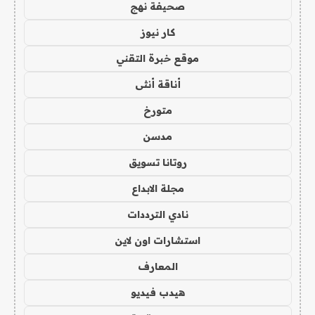
صحيفة نهج
كار نيوز
موقع خبرة التقني
أناقة أنثى
متورخ
مدسن
روتانا تسويق
مجلة الابداع
نادي الترددات
استشارات اون لاين
المعارف
هيدب فيديو