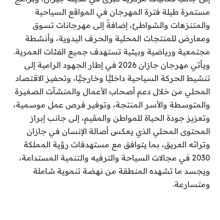
مستمرة طيلة فترة المهرجان في المواقع السياحية
والمتنزهات والشواطئ، إضافةً إلى مهرجانات تسوق
ومعارض للمنتجات المحلية والحرف اليدوية، وأنشطة
مجتمعية ورياضية وبيئية تستهدف جميع الفئات العمرية.
ويأتي مهرجان جازان 2026 في إطار الجهود الرامية إلى
تنشيط الحركة السياحية داخليًّا وخارجيًّا، وتحفيز الاقتصاد
المحلي من خلال دعم أصحاب الأعمال والمنشآت الصغيرة
والمتوسطة والأسر المنتجة، وتوفير فرص عمل موسمية،
وتعزيز جودة الحياة للمواطن والمقيم، إلى جانب إبراز
المحتوى المحلي الذي يعكس أصالة الإنسان في جازان
وتراثه العريق، بما يتوافق مع مستهدفات رؤية المملكة
2030 في مجالات السياحة والترفيه والتنمية المستدامة،
ويجسد ما تشهده المنطقة من نهضة تنموية شاملة
ومتسارعة.