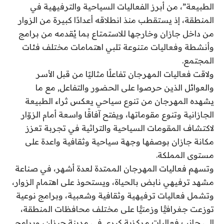
الطبيعة”، من أبرز الفعاليات السياحية والترفيهية في
المنطقة، إذ يستقطب منذ انطلاقه أعدادًا كبيرة من الزوار
من داخل جازان وخارجها للاستمتاع بما يُقدمه من برامج
وأنشطة وفعاليات متنوعة تلبي اهتمامات مختلف فئات
المجتمع.
ولاقت فعاليات المهرجان تفاعلًا مثاليًا من قبل الأسر
والعوائل الذين حرصوا على الحضور والتفاعل, مع ما
يشهده المهرجان من تنوع سياحي يعكس ثراء الطبيعة
الجازانية وتنوع مقوماتها، ويفتح آفاقًا واسعة أمام الزوّار
لاكتشاف المقومات السياحية والتراثية في تجربة تعزز
مكانة جازان بوصفها وجهة سياحية وثقافية واعدة على
مستوى المملكة.
وتسهم فعاليات المهرجان الممتدة لعدة أشهر، في صناعة
مشهد ترفيهي نابض بالحياة، ويستحوذ على اهتمام الزوار،
وتشمل فعاليات ترفيهية وثقافية وشعبية، وبرامج نوعية
توزعت جغرافيًّا وزمنيًّا على مختلف محافظات المنطقة،
إلى جانب فعاليات مركزية كبرى في مدينة جيزان، وبرامج