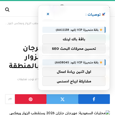
×
توصيات :
»
الرئيسية
محليات السعودية: مهرجان جازان 2026 يستقطب الزوار ويعكس كنوز الطبيعة بالمنطقة
باقة متميزة VIP (كود: AA11138):
أخبار السعودية
باقة باك لينك
محليات السعودية: مهرجان
تحسين محركات البحث SEO
جازان 2026 يستقطب الزوار
باقة متميزة VIP (كود: AA38045):
ويعكس كنوز الطبيعة بالمنطقة
اول اثنين ريادة اعمال
بواسطة
فريق التحرير
27 ديسمبر، 2025
لا توجد تعليقات
مشاركة ارباح ادسنس
2 دقائق