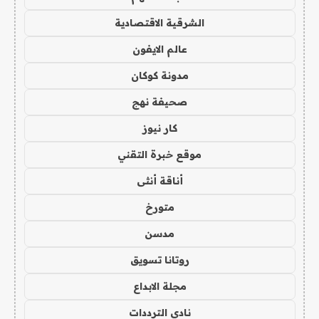
الشرقية الاقتصادية
عالم الايفون
مدونة كوكان
صحيفة نهج
كار نيوز
موقع خبرة التقني
أناقة أنثى
متورخ
مدسن
روتانا تسويق
مجلة الابداع
نادي الترددات