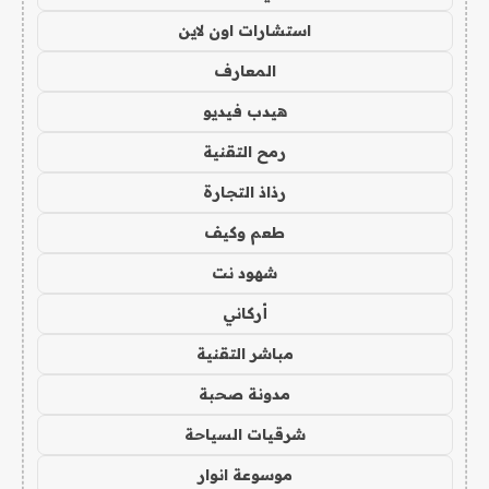
استشارات اون لاين
المعارف
هيدب فيديو
رمح التقنية
رذاذ التجارة
طعم وكيف
شهود نت
أركاني
مباشر التقنية
مدونة صحبة
شرقيات السياحة
موسوعة انوار