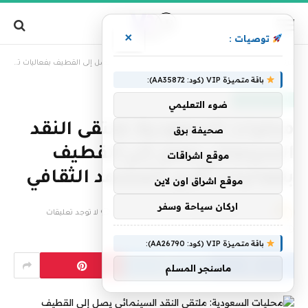
×
توصيات :
»
الرئيسية
محليات السعودية: ملتقى النقد السينمائي يصل إلى القطيف بفعاليات تُثري المشهد الثقافي
باقة متميزة VIP (كود: AA35872):
أخبار السعودية
ضوء التعليمي
محليات السعودية: ملتقى النقد
صحيفة برق
السينمائي يصل إلى القطيف
موقع اشراقات
بفعاليات تُثري المشهد الثقافي
موقع اشراق اون لاين
اركان سياحة وسفر
بواسطة
فريق التحرير
30 سبتمبر، 2025
لا توجد تعليقات
2 دقائق
باقة متميزة VIP (كود: AA26790):
ماسنجر المسلم