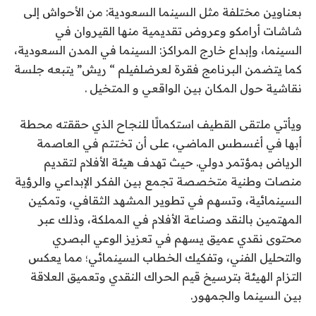
بعناوين مختلفة مثل السينما السعودية: من الأحواش إلى
شاشات أرامكو وعروض تقديمية منها القيروان في
السينما، وإبداع خارج المراكز: السينما في المدن السعودية،
كما يتضمن البرنامج فقرة لعرضلفيلم “ ريش” يتبعه جلسة
نقاشية حول المكان بين الواقعي و المتخيل .
ويأتي ملتقى القطيف استكمالًا للنجاح الذي حققته محطة
أبها في أغسطس الماضي، على أن تختتم في العاصمة
الرياض بمؤتمر دولي. حيث تهدف هيئة الأفلام لتقديم
منصات وطنية متخصصة تجمع بين الفكر الإبداعي والرؤية
السينمائية، وتسهم في تطوير المشهد الثقافي، وتمكين
المهتمين بالنقد وصناعة الأفلام في المملكة، وذلك عبر
محتوى نقدي عميق يسهم في تعزيز الوعي البصري
والتحليل الفني، وتفكيك الخطاب السينمائي؛ مما يعكس
التزام الهيئة بترسيخ قيم الحراك النقدي وتعميق العلاقة
بين السينما والجمهور.