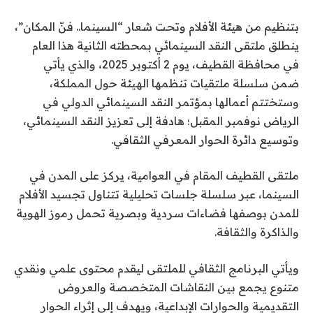
بتنظيم من هيئة الأفلام وتحت شعار “السينما.. فنّ المكان”،
ينطلق ملتقى النقد السينمائي بمحطته الثانية هذا العام
في محافظة القطيف، يوم 2 أكتوبر 2025، والذي يأتي
ضمن سلسلة ملتقيات تنظمها الهيئة حول المملكة،
وستختتم أعمالها بمؤتمر النقد السينمائي الدولي في
الرياض نوفمبر المقبل؛ هادفة إلى تعزيز النقد السينمائي،
وتوسيع دائرة الحوار المعرفي الثقافي.
ملتقى القطيف المقام في العوامية، يركز على المدن في
السينما، عبر سلسلة جلسات تحليلية تتناول تجسيد الأفلام
للمدن بوصفها فضاءات سردية وبصرية تحمل رموز الهوية
والذاكرة والثقافة.
ويأتي البرنامج الثقافي للملتقى ليقدم محتوى علمي ونقدي
متنوع يجمع بين النقاشات المتخصصة والعروض
التقديمية والحوارات الإبداعية، ويهدف إلى إثراء الحوار