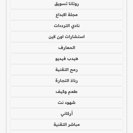
روتانا تسويق
مجلة الابداع
نادي الترددات
استشارات اون لاين
المعارف
هيدب فيديو
رمح التقنية
رذاذ التجارة
طعم وكيف
شهود نت
أركاني
مباشر التقنية