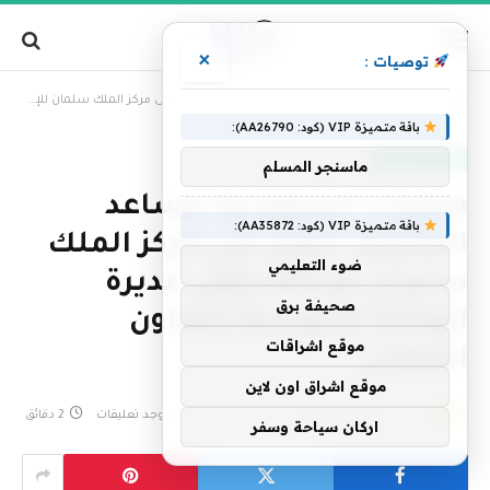
×
توصيات :
»
الرئيسية
محليات السعودية: مساعد المشرف العام على مركز الملك سلمان للإغاثة يلتقي مديرة الوكالة النرويجية للتعاون الإنمائي
باقة متميزة VIP (كود: AA26790):
أخبار السعودية
ماسنجر المسلم
محليات السعودية: مساعد
باقة متميزة VIP (كود: AA35872):
المشرف العام على مركز الملك
ضوء التعليمي
سلمان للإغاثة يلتقي مديرة
صحيفة برق
الوكالة النرويجية للتعاون
موقع اشراقات
الإنمائي
موقع اشراق اون لاين
بواسطة
فريق التحرير
12 يناير، 2026
لا توجد تعليقات
2 دقائق
اركان سياحة وسفر