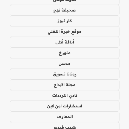
صحيفة نهج
كار نيوز
موقع خبرة التقني
أناقة أنثى
متورخ
مدسن
روتانا تسويق
مجلة الابداع
نادي الترددات
استشارات اون لاين
المعارف
هيدب فيديو