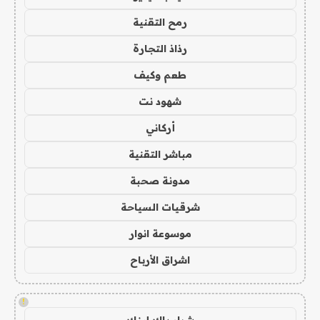
رمح التقنية
رذاذ التجارة
طعم وكيف
شهود نت
أركاني
مباشر التقنية
مدونة صحبة
شرقيات السياحة
موسوعة انوار
اشراق الأرباح
!
شراء باك لينك