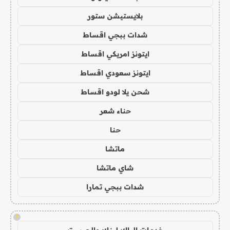
بلايستيشن ستور
شدات ببجي اقساط
ايتونز امريكي اقساط
ايتونز سعودي اقساط
شحن يلا لودو اقساط
حناء شعر
حنا
ماتشا
شاي ماتشا
شدات ببجي تمارا
!
خدمات الباك لينك والجيست