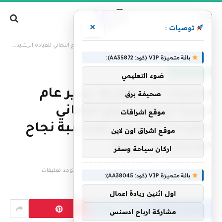
×
توصيات :
»
الرئيسية
محليات السعودية: مدير عام تجارة الجوف يرفع التهاني للقيادة الرشيدة بمناسبة نجاح موسم حج ١٤٤٧هـ
باقة متميزة VIP (كود: AA35872):
أخبار السعودية
ضوء التعليمي
محليات السعودية: مدير عام
صحيفة برق
تجارة الجوف يرفع التهاني
موقع اشراقات
للقيادة الرشيدة بمناسبة نجاح
موقع اشراق اون لاين
موسم حج ١٤٤٧هـ
اركان سياحة وسفر
بواسطة
فريق التحرير
29 مايو، 2026
لا توجد تعليقات
باقة متميزة VIP (كود: AA38045):
2 دقائق
اول اثنين ريادة اعمال
مشاركة ارباح ادسنس