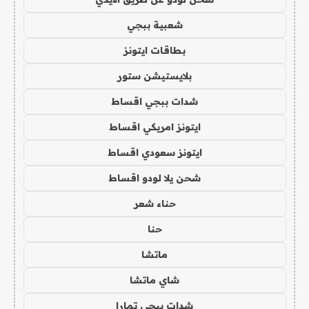
شعبية ببجي
بطاقات ايتونز
بلايستيشن ستور
شدات ببجي اقساط
ايتونز امريكي اقساط
ايتونز سعودي اقساط
شحن يلا لودو اقساط
حناء شعر
حنا
ماتشا
شاي ماتشا
شدات ببجي تمارا