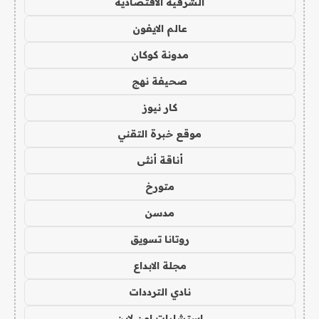
الشرقية الاقتصادية
عالم الايفون
مدونة كوكان
صحيفة نهج
كار نيوز
موقع خبرة التقني
أناقة أنثى
متورخ
مدسن
روتانا تسويق
مجلة الابداع
نادي الترددات
استشارات اون لاين