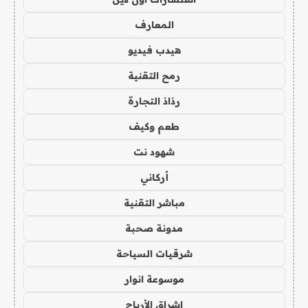
المعارف
هيدب فيديو
رمح التقنية
رذاذ التجارة
طعم وكيف
شهود نت
أركاني
مباشر التقنية
مدونة صحبة
شرقيات السياحة
موسوعة انوار
اشراق الأرباح