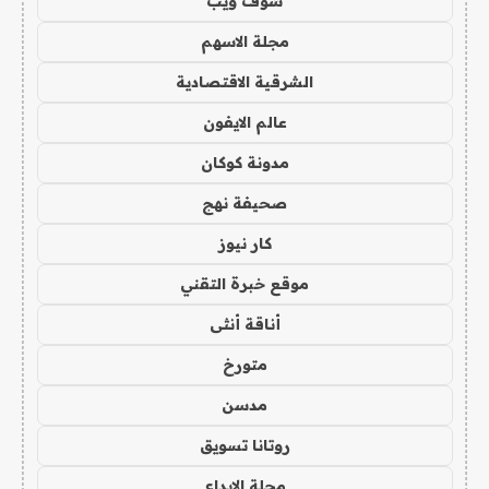
شوف ويب
مجلة الاسهم
الشرقية الاقتصادية
عالم الايفون
مدونة كوكان
صحيفة نهج
كار نيوز
موقع خبرة التقني
أناقة أنثى
متورخ
مدسن
روتانا تسويق
مجلة الابداع