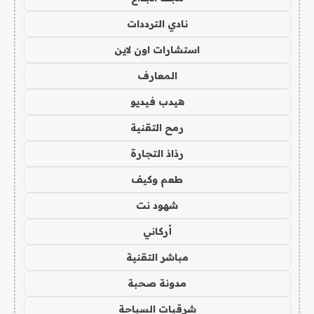
نادي الترددات
استشارات اون لاين
المعارف
هيدب فيديو
رمح التقنية
رذاذ التجارة
طعم وكيف
شهود نت
أركاني
مباشر التقنية
مدونة صحبة
شرقيات السياحة