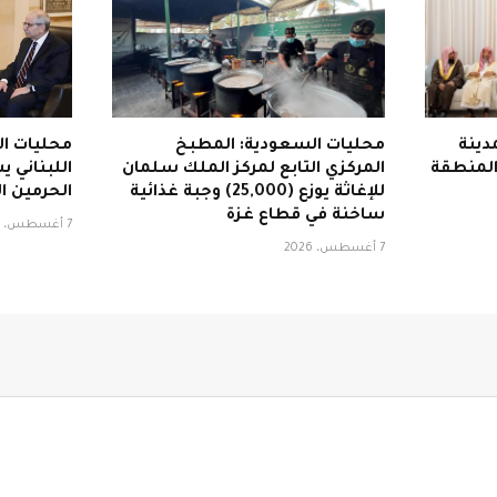
دينة
محليات السعودية: المطبخ
محليات ال
 المنطقة
المركزي التابع لمركز الملك سلمان
اللبناني 
للإغاثة يوزع (25,000) وجبة غذائية
الحرمين ا
ساخنة في قطاع غزة
7 أغسطس، 2026
7 أغسطس، 2026