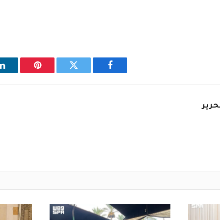
فيسبوك
تويتر
بينتيريست
ل
حرير