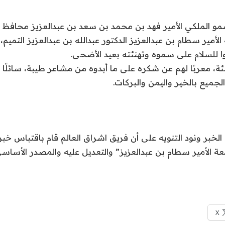
 الملكي الأمير فهد بن محمد بن سعد بن عبدالعزيز محافظ ا
لأمير سطام بن عبدالعزيز الدكتور عبدالله بن عبدالعزيز التميم، 
ا للسلام على سموه وتهنئته بعيد الأضحى.
ة، معربًا لهم عن شكره على ما أبدوه من مشاعر طيبة، سائلًا ال
لجميع بالخير واليمن والبركات.
لخبر ونود التنويه على أن فريق اشراق العالم قام باقتباس خب
 الأمير سطام بن عبدالعزيز” والتعديل عليه والمصدر الأساس
X