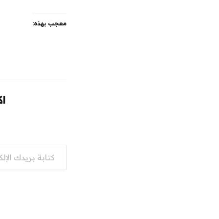
معجب بهذه:
اك
كتابة بريدك الإلكتروني...