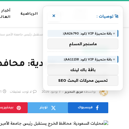
عناوين
أخبار
منوعات
الرياضية
×
🚀 توصيات :
رئيسية
العال
⭐ باقة متميزة VIP (كود: AA26790):
»
الرئيسية
محليات السعودية: محافظ الخرج يستقبل رئيس جامعة الأمير سطا
ماسنجر المسلم
أخبار السعودية
⭐ باقة متميزة VIP (كود: AA11138):
محليات السعودية: محافظ
باقة باك لينك
عبدالعزيز
تحسين محركات البحث SEO
بواسطة
فريق التحرير
3 يونيو، 2026
لا توجد تعليقات
1 دقائق
فيسبوك
تويتر
بينتيري