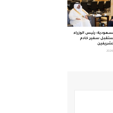
سعودية: رئيس الوزراء
يستقبل سفير خادم
لشريفين