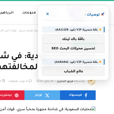
عناوين
منوعات
الرياضية
×
توصيات :
رئيسية
باقة متميزة VIP (كود: AA11138):
»
الرئيسية
محليات السعودية: في شاحنة مجهزة بمخبأ سري.. قوات أمن الحج تضبط (44) مقيمًا ومواطنًا لمخالفتهم أنظمة
باقة باك لينك
أخبار السعودية
تحسين محركات البحث SEO
باقة متميزة VIP (كود: AA86842):
مقيمًا ومواطنًا لمخالفته
عالم الشباب
بواسطة
فريق التحرير
26 مايو، 2026
لا توجد تعليقات
1 دقائ
فيسبوك
تويتر
بينتيري