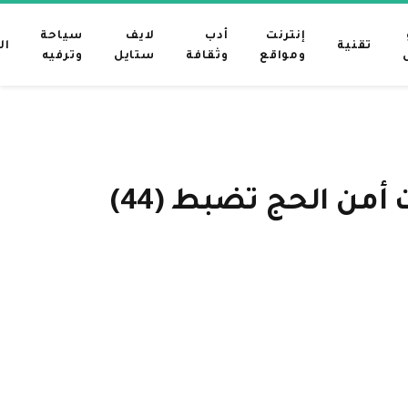
إنترنت
أدب
لايف
سياحة
تقنية
ال
ومواقع
وثقافة
ستايل
وترفيه
محليات السعودية: في شاحنة مجهزة بمخبأ سري.. قوات أمن الحج تضبط (44)