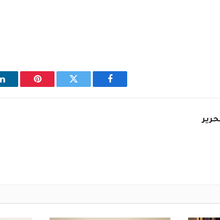
فيسبوك
تويتر
بينتيريست
ل
حرير