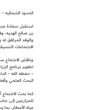
الحدود الشماليه – 
استقبل سعادة مدير 
بن صالح الهديه، وف
والوفد المرافق له
الاجتماعات التنسيق
وناقش الاجتماع سب
تطوير برنامج الزرا
– حفظه الله – الداع
البحث العلمي وأفض
كما بحث الاجتماع آل
للمزارعين إلى جان
مياه الأمطار، بما ي