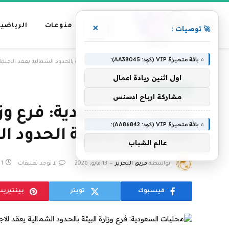
عناوين
منوعات
الرياضية
×
🚀 توصيات :
رئيسية
⭐ باقة متميزة VIP (كود: AA38045):
»
الرئيسية
محليات السعودية: فرع وزارة البيئة بالحدود الشمالية يعقد الاجتماع
اول اثنين ريادة اعمال
أخبار السعودية
مشاركة ارباح ادسنس
محليات السعودية: فرع وزار
⭐ باقة متميزة VIP (كود: AA86842):
الثاني مع جامعة الحدود ال
عالم الشباب
بواسطة
فريق التحرير
13 مايو، 2026
لا توجد تعليقات
1 دقائق
فيسبوك
تويتر
بينتيري