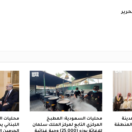
حرير
دينة
محليات السعودية: المطبخ
محليات ال
 المنطقة
المركزي التابع لمركز الملك سلمان
اللبناني 
للإغاثة يوزع (25,000) وجبة غذائية
الحرمين ا