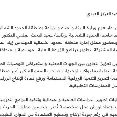
عبدالعزيز العبدي:
عام فرع وزارة البيئة والمياه والزراعة بمنطقة الحدود الشمال
د جامعة الحدود الشمالية برئاسة عميد البحث العلمي الدكتور
 وبحضور ممثل إمارة منطقة الحدود الشمالية المهندس زياد ا
ية المشتركة لتطوير برنامج الزراعة البعلية الموسمية بالمنطقة
ل تعزيز التعاون بين الجهات المعنية واستعراض التوصيات الص
عة البعلية بما يواكب توجيهات صاحب السمو الملكي أمير منطقة
مة لتعزيز التنمية الزراعية المستدامة ورفع كفاءة الإنتاج الزر
ل الممارسات التطبيقية.
يات تطوير الدراسات العلمية والميدانية وتنفيذ البرامج التدريبية
ب الإعداد لورش عمل متخصصة تُعنى بتحسين عمليات الحرث وا
سهم في رفع جودة الإنتاج وتعظيم الاستفادة من الموارد الطبيعي