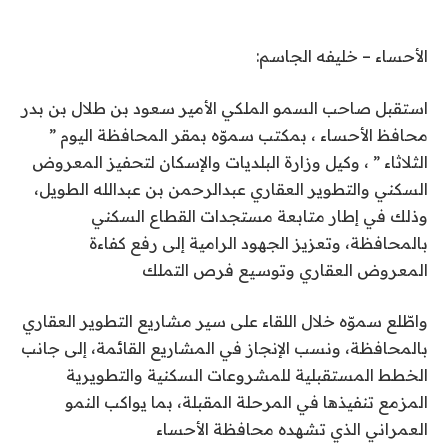
الأحساء – خليفه الجاسم:
استقبل صاحب السمو الملكي الأمير سعود بن طلال بن بدر
محافظ الأحساء ، بمكتب سموّه بمقر المحافظة اليوم ”
الثلاثاء ” ، وكيل وزارة البلديات والإسكان لتحفيز المعروض
السكني والتطوير العقاري عبدالرحمن بن عبدالله الطويل،
وذلك في إطار متابعة مستجدات القطاع السكني
بالمحافظة، وتعزيز الجهود الرامية إلى رفع كفاءة
المعروض العقاري وتوسيع فرص التملك
واطّلع سموّه خلال اللقاء على سير مشاريع التطوير العقاري
بالمحافظة، ونسب الإنجاز في المشاريع القائمة، إلى جانب
الخطط المستقبلية للمشروعات السكنية والتطويرية
المزمع تنفيذها في المرحلة المقبلة، بما يواكب النمو
العمراني الذي تشهده محافظة الأحساء