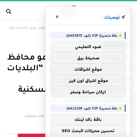
×
توصيات :
»
الرئيسية
محليات السعودية: سمو محافظ الأحساء يستقبل وكيل “البلديات والإسكان” ويطّلع على مستجدات المشاريع السكنية والتطوير العقاري
باقة متميزة VIP (كود: AA35872):
أخبار السعودية
ضوء التعليمي
محليات السعودية: سمو محافظ
صحيفة برق
الأحساء يستقبل وكيل “البلديات
موقع اشراقات
والإسكان” ويطّلع على
موقع اشراق اون لاين
مستجدات المشاريع السكنية
اركان سياحة وسفر
والتطوير العقاري
باقة متميزة VIP (كود: AA11138):
بواسطة
فريق التحرير
30 يونيو، 2026
لا توجد تعليقات
باقة باك لينك
2 دقائق
تحسين محركات البحث SEO