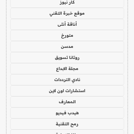
كار نيوز
موقع خبرة التقني
أناقة أنثى
متورخ
مدسن
روتانا تسويق
مجلة الابداع
نادي الترددات
استشارات اون لاين
المعارف
هيدب فيديو
رمح التقنية