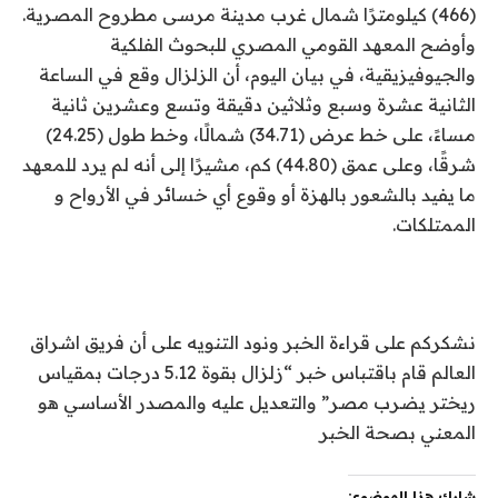
(466) كيلومترًا شمال غرب مدينة مرسى مطروح المصرية.
وأوضح المعهد القومي المصري للبحوث الفلكية
والجيوفيزيقية، في بيان اليوم، أن الزلزال وقع في الساعة
الثانية عشرة وسبع وثلاثين دقيقة وتسع وعشرين ثانية
مساءً، على خط عرض (34.71) شمالًا، وخط طول (24.25)
شرقًا، وعلى عمق (44.80) كم، مشيرًا إلى أنه لم يرد للمعهد
ما يفيد بالشعور بالهزة أو وقوع أي خسائر في الأرواح و
الممتلكات.
نشكركم على قراءة الخبر ونود التنويه على أن فريق اشراق
العالم قام باقتباس خبر “زلزال بقوة 5.12 درجات بمقياس
ريختر يضرب مصر” والتعديل عليه والمصدر الأساسي هو
المعني بصحة الخبر
شارك هذا الموضوع: