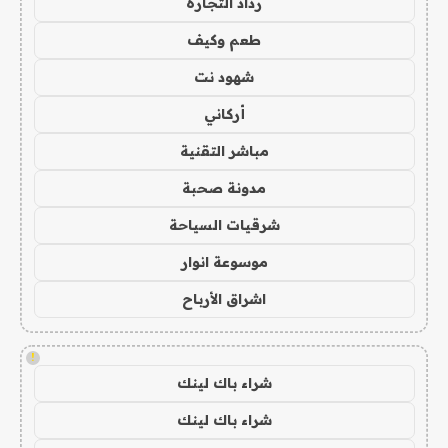
رذاذ التجارة
طعم وكيف
شهود نت
أركاني
مباشر التقنية
مدونة صحبة
شرقيات السياحة
موسوعة انوار
اشراق الأرباح
!
شراء باك لينك
شراء باك لينك