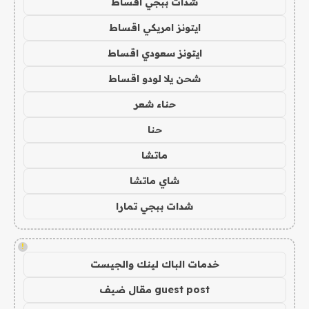
شدات ببجي اقساط
ايتونز امريكي اقساط
ايتونز سعودي اقساط
شحن يلا لودو اقساط
حناء شعر
حنا
ماتشا
شاي ماتشا
شدات ببجي تمارا
!
خدمات الباك لينك والجيست
guest post مقال ضيف