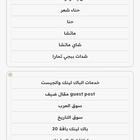
حناء شعر
حنا
ماتشا
شاي ماتشا
شدات ببجي تمارا
!
خدمات الباك لينك والجيست
guest post مقال ضيف
سوق العرب
سوق التاريخ
باك لينك باقة 20