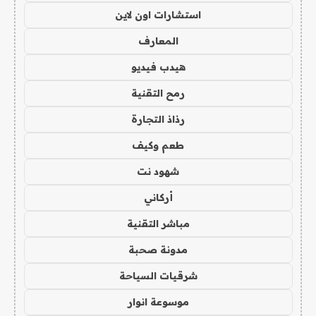
استشارات اون لاين
المعارف
هيدب فيديو
رمح التقنية
رذاذ التجارة
طعم وكيف
شهود نت
أركاني
مباشر التقنية
مدونة صحبة
شرقيات السياحة
موسوعة انوار