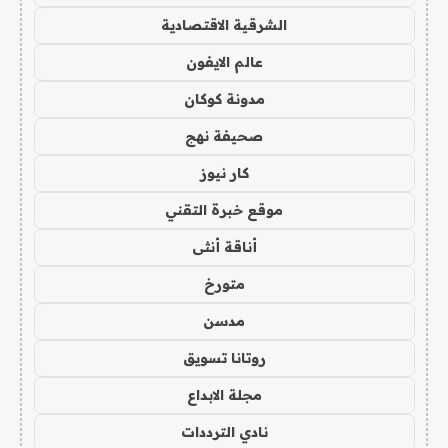
الشرقية الاقتصادية
عالم الايفون
مدونة كوكان
صحيفة نهج
كار نيوز
موقع خبرة التقني
أناقة أنثى
متورخ
مدسن
روتانا تسويق
مجلة الابداع
نادي الترددات