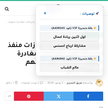
×
توصيات :
»
الرئيسية
محليات السعودية: جوازات منفذ الحديثة تنهي إجراءات مغادرة ضيوف الرحمن بعد أدائهم فريضة الحج
باقة متميزة VIP (كود: AA38045):
أخبار السعودية
اول اثنين ريادة اعمال
محليات السعودية: جوازات منفذ
مشاركة ارباح ادسنس
الحديثة تنهي إجراءات مغادرة
باقة متميزة VIP (كود: AA86842):
ضيوف الرحمن بعد أدائهم
عالم الشباب
فريضة الحج
بواسطة
فريق التحرير
3 يونيو، 2026
لا توجد تعليقات
1 دقائق