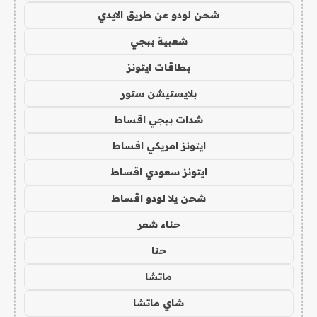
شحن لودو عن طريق الايدي
شعبية ببجي
بطاقات ايتونز
بلايستيشن ستور
شدات ببجي اقساط
ايتونز امريكي اقساط
ايتونز سعودي اقساط
شحن يلا لودو اقساط
حناء شعر
حنا
ماتشا
شاي ماتشا