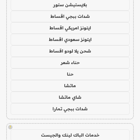
بلايستيشن ستور
شدات ببجي اقساط
ايتونز امريكي اقساط
ايتونز سعودي اقساط
شحن يلا لودو اقساط
حناء شعر
حنا
ماتشا
شاي ماتشا
شدات ببجي تمارا
!
خدمات الباك لينك والجيست