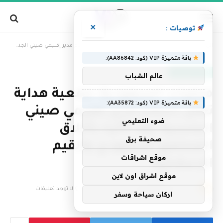
×
توصيات :
»
الرئيسية
محليات السعودية: جمعية هداية تعلن إسلام مدير إقليمي صيني الجنسية بعد تأثره بأخلاق المجتمع السعودي والقيم الإسلامية
باقة متميزة VIP (كود: AA86842):
أخبار السعودية
عالم الشباب
محليات السعودية: جمعية هداية
باقة متميزة VIP (كود: AA35872):
تعلن إسلام مدير إقليمي صيني
ضوء التعليمي
الجنسية بعد تأثره بأخلاق
صحيفة برق
المجتمع السعودي والقيم
موقع اشراقات
الإسلامية
موقع اشراق اون لاين
بواسطة
فريق التحرير
29 نوفمبر، 2025
لا توجد تعليقات
اركان سياحة وسفر
1 دقائق