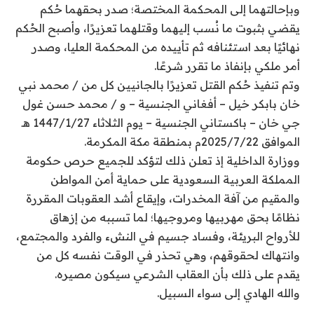
وبإحالتهما إلى المحكمة المختصة؛ صدر بحقهما حُكم
يقضي بثبوت ما نُسب إليهما وقتلهما تعزيرًا، وأصبح الحُكم
نهائيًا بعد استئنافه ثم تأييده من المحكمة العليا، وصدر
أمر ملكي بإنفاذ ما تقرر شرعًا.
وتم تنفيذ حُكم القتل تعزيرًا بالجانيين كل من / محمد نبي
خان بابكر خيل – أفغاني الجنسية – و / محمد حسن غول
جي خان – باكستاني الجنسية – يوم الثلاثاء 1447/1/27 هـ
الموافق 2025/7/22م بمنطقة مكة المكرمة.
ووزارة الداخلية إذ تعلن ذلك لتؤكد للجميع حرص حكومة
المملكة العربية السعودية على حماية أمن المواطن
والمقيم من آفة المخدرات، وإيقاع أشد العقوبات المقررة
نظامًا بحق مهربيها ومروجيها؛ لما تسببه من إزهاق
للأرواح البريئة، وفساد جسيم في النشء والفرد والمجتمع،
وانتهاك لحقوقهم، وهي تحذر في الوقت نفسه كل من
يقدم على ذلك بأن العقاب الشرعي سيكون مصيره.
والله الهادي إلى سواء السبيل.