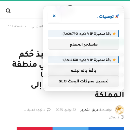
×
توصيات :
»
الرئيسية
محليات السعودية: تنفيذ حُكم القتل تعزيرًا بجانيين في منطقة مكة المكرمة لتهريبهما الميثامفيتامين المخدر إلى المملكة
باقة متميزة VIP (كود: AA26790):
أخبار السعودية
ماسنجر المسلم
محليات السعودية: تنفيذ حُكم
باقة متميزة VIP (كود: AA11138):
القتل تعزيرًا بجانيين في منطقة
باقة باك لينك
مكة المكرمة لتهريبهما
تحسين محركات البحث SEO
الميثامفيتامين المخدر إلى
المملكة
بواسطة
فريق التحرير
22 يوليو، 2025
لا توجد تعليقات
2 دقائق