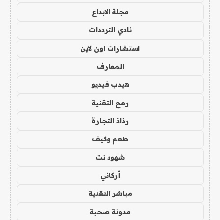
مجلة الابداع
نادي الترددات
استشارات اون لاين
المعارف
هيدب فيديو
رمح التقنية
رذاذ التجارة
طعم وكيف
شهود نت
أركاني
مباشر التقنية
مدونة صحبة