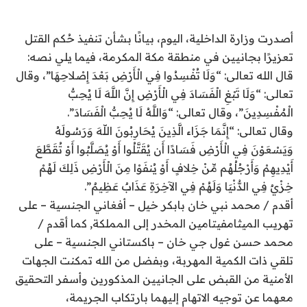
أصدرت وزارة الداخلية، اليوم، بيانًا بشأن تنفيذ حُكم القتل
تعزيرًا بجانيين في منطقة مكة المكرمة، فيما يلي نصه:
قال الله تعالى: “وَلَا تُفْسِدُوا فِي الْأَرْضِ بَعْدَ إِصْلاحِهَا”، وقال
تعالى: “وَلَا تَبْغِ الْفَسَادَ فِي الْأَرْضِ إِنَّ اللَّهَ لَا يُحِبُّ
الْمُفْسِدِينَ”، وقال تعالى: “وَاللَّهُ لَا يُحِبُّ الْفَسَادَ”.
وقال تعالى: “إِنَّمَا جَزَاء الَّذِينَ يُحَارِبُونَ اللّهَ وَرَسُولَهُ
وَيَسْعَوْنَ فِي الْأَرْضِ فَسَادًا أَن يُقَتَّلُوا أَوْ يُصَلَّبُوا أَوْ تُقَطَّعَ
أَيْدِيهِمْ وَأَرْجُلُهُم مِّنْ خِلافٍ أَوْ يُنفَوْا مِنَ الْأَرْضِ ذَلِكَ لَهُمْ
خِزْيٌ فِي الدُّنْيَا وَلَهُمْ فِي الآخِرَةِ عَذَابٌ عَظِيمٌ”.
أقدم / محمد نبي خان بابكر خيل – أفغاني الجنسية – على
تهريب الميثامفيتامين المخدر إلى المملكة, كما أقدم /
محمد حسن غول جي خان – باكستاني الجنسية – على
تلقي ذات الكمية المهربة، وبفضل من الله تمكنت الجهات
الأمنية من القبض على الجانيين المذكورين وأسفر التحقيق
معهما عن توجيه الاتهام إليهما بارتكاب الجريمة،