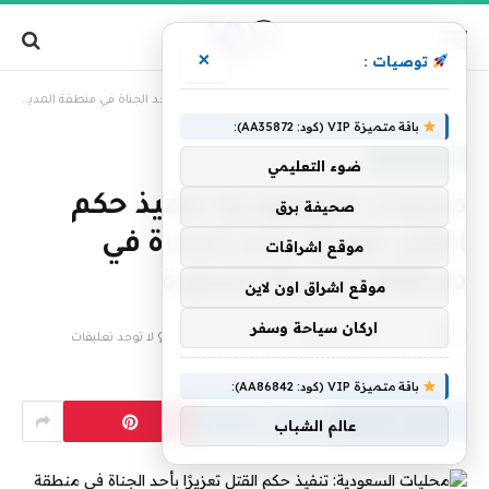
×
توصيات :
»
الرئيسية
محليات السعودية: تنفيذ حكم القتل تعزيرًا بأحد الجناة في منطقة المدينة المنورة
باقة متميزة VIP (كود: AA35872):
أخبار السعودية
ضوء التعليمي
محليات السعودية: تنفيذ حكم
صحيفة برق
القتل تعزيرًا بأحد الجناة في
موقع اشراقات
منطقة المدينة المنورة
موقع اشراق اون لاين
اركان سياحة وسفر
بواسطة
فريق التحرير
24 ديسمبر، 2025
لا توجد تعليقات
2 دقائق
باقة متميزة VIP (كود: AA86842):
عالم الشباب