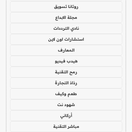
روتانا تسويق
مجلة الابداع
نادي الترددات
استشارات اون لاين
المعارف
هيدب فيديو
رمح التقنية
رذاذ التجارة
طعم وكيف
شهود نت
أركاني
مباشر التقنية