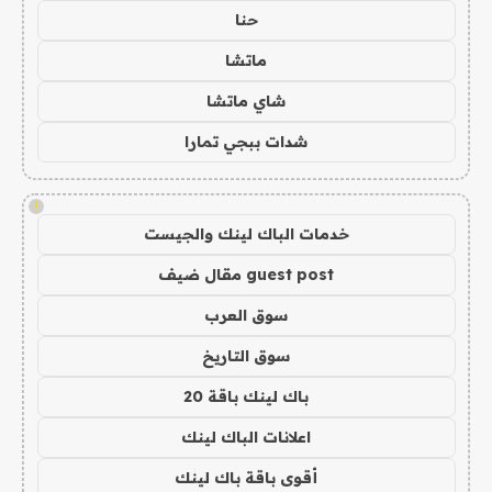
حنا
ماتشا
شاي ماتشا
شدات ببجي تمارا
!
خدمات الباك لينك والجيست
guest post مقال ضيف
سوق العرب
سوق التاريخ
باك لينك باقة 20
اعلانات الباك لينك
أقوى باقة باك لينك