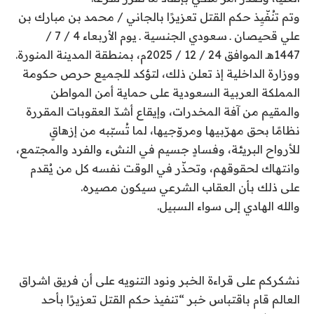
وتم تنُفّيِذ حكم القتل تعزيرًا بالجاني / محمد بن مبارك بن
علي قحيصان ـ سعودي الجنسية ـ يوم الأربعاء 4 / 7 /
1447هـ الموافق 24 / 12 / 2025م، بمنطقة المدينة المنورة.
ووزارة الداخلية إذ تعلن ذلك، لتؤكد للجميع حرص حكومة
المملكة العربية السعودية على حماية أمن المواطن
والمقيم من آفة المخدرات، وإيقاع أشدّ العقوبات المقررة
نظامًا بحق مهرّبيها ومروّجيها، لما تُسبّبه من إزهاقٍ
للأرواح البريئة، وفسادٍ جسيم في النشء والفرد والمجتمع،
وانتهاك لحقوقهم، وتحذّر في الوقت نفسه كل من يُقدم
على ذلك بأن العقاب الشرعي سيكون مصيره.
والله الهادي إلى سواء السبيل.
نشكركم على قراءة الخبر ونود التنويه على أن فريق اشراق
العالم قام باقتباس خبر “تنفيذ حكم القتل تعزيرًا بأحد