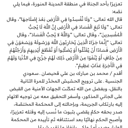
تعزيرًا بأحد الجناة في منطقة المدينة المنورة، فيما يلي
نصّه:
قال الله تعالى: “وَلَا تُفْسِدُوا فِي الْأَرْضِ بَعْدَ إِصْلَاحِهَا”، وقال
تعالى: “وَلَا تَبْغِ الْفَسَادَ فِي الْأَرْضِ إِنَّ اللَّهَ لَا يُحِبُّ
الْمُفْسِدِينَ”، وقال تعالى: “وَاللَّهُ لا يُحِبُّ الْفَسَادَ”، وقال
تعالى: “إِنَّمَا جَزَاءُ الَّذِينَ يُحَارِبُونَ اللَّهَ وَرَسُولَهُ وَيَسْعَوْنَ فِي
الْأَرْضِ فَسَادًا أَنْ يُقَتَّلُوا أَوْ يُصَلَّبُوا أَوْ تُقَطَّعَ أَيْدِيهِمْ وَأَرْجُلُهُمْ
مِنْ خِلَافٍ أَوْ يُنْفَوْا مِنَ الْأَرْضِ ذَلِكَ لَهُمْ خِزْيٌ فِي الدُّنْيَا وَلَهُمْ
فِي الْآَخِرَةِ عَذَابٌ عَظِيمٌ”.
أقدم / محمد بن مبارك بن علي قحيصان ـ سعودي
الجنسية ـ على ترويج الحشيش المخدِّر للمرة الثانية
بالنقل، وبفضل من الله تمكّنت الجهات الأمنية من القبض
على الجاني المذكور، وأسفر التحقيق معه عن توجيه الاتهام
إليه بارتكاب الجريمة، وبإحالته إلى المحكمة المختصّة،
صدر بحقه حكمٌ يقضي بثبوت ما نُسب إليه وقتله تعزيرًا،
وأصبح الحكم نهائيًا بعد استئنافه ثم تأييده من المحكمة
العليا، وصدر أمرٌ ملكي بإنفاذ ما تقرر شرعًا.