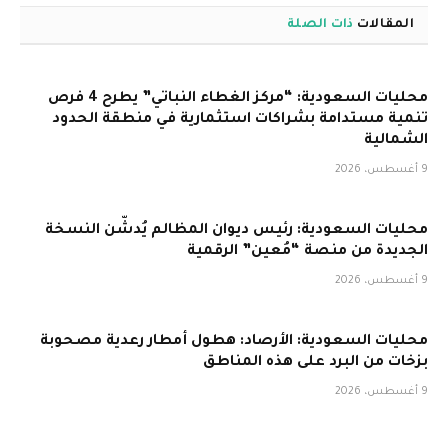
المقالات
ذات الصلة
محليات السعودية: “مركز الغطاء النباتي” يطرح 4 فرص
تنمية مستدامة بشراكات استثمارية في منطقة الحدود
الشمالية
9 أغسطس، 2026
محليات السعودية: رئيس ديوان المظالم يُدشّن النسخة
الجديدة من منصة “مُعين” الرقمية
9 أغسطس، 2026
محليات السعودية: الأرصاد: هطول أمطار رعدية مصحوبة
بزخات من البرد على هذه المناطق
9 أغسطس، 2026