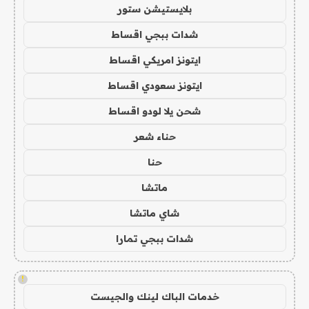
بلايستيشن ستور
شدات ببجي اقساط
ايتونز امريكي اقساط
ايتونز سعودي اقساط
شحن يلا لودو اقساط
حناء شعر
حنا
ماتشا
شاي ماتشا
شدات ببجي تمارا
!
خدمات الباك لينك والجيست