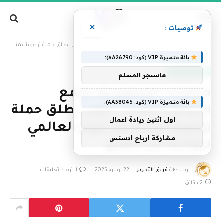
×
توصيات :
»
الرئيسية
محليات السعودية: تجمع الرياض الصحي الأول يطلق حملة توعوية بمناسبة اليوم العالمي للوقاية من الغرق
باقة متميزة VIP (كود: AA26790):
أخبار السعودية
ماسنجر المسلم
محليات السعودية: تجمع
باقة متميزة VIP (كود: AA38045):
الرياض الصحي الأول يطلق حملة
اول اثنين ريادة اعمال
توعوية بمناسبة اليوم العالمي
مشاركة ارباح ادسنس
للوقاية من الغرق
بواسطة
فريق التحرير
22 يوليو، 2025
لا توجد تعليقات
2 دقائق