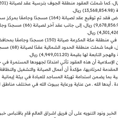
يال.
أما في منطقة الرياض فقد تم توقيع عقد لصيانة (164) مسجدًا
المجمعة بقيمة (9,678,856.92) ريال، إلى جان
كما تضمنت العقود في منطقة مكة المكرمة صيانة (150) مسجد
(9,552,263.40) ريال، فيما شملت م
تابعة لها بقيمة (4,949,011.20) ريال.
 الإسلامية أن هذه العقود تأتي امتدادًا لجهودها المستمرة في 
 المقدمة لمرتاديها، مؤكدةً أن أعمال الصيانة والتشغيل والنظ
 بما يضمن استدامة تهيئة المساجد للعبادة في بيئة إيمانية 
دة ـ أيدها الله ـ من عناية ورعاية ببيوت الله في مختلف مناطق ال
لخبر ونود التنويه على أن فريق اشراق العالم قام باقتباس خبر