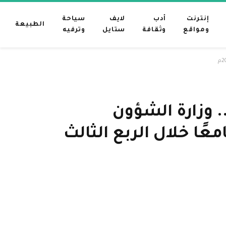
إنترنت
أدب
لايف
سياحة
الطبيعة
ومواقع
وثقافة
ستايل
وترفيه
يمة إجمالية بلغت (87,887,781) ريالًا.. وزارة الشؤون
انة وتشغيل 1,392 مسجدًا وجامعًا خلال الربع الثالث