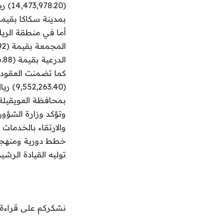
بمدينة سكاكا بقيمة (13,568,854.98) ر
الدرعية بقيمة (4,301,426.88) ريال.
بمحافظة العويقيلة والهجر ال
وتؤكد وزارة الشؤون
والارتقاء بالخدمات
خطط دورية ومنهجية
توليه القيادة الرشي
نشكركم على قراءة ا