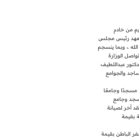
ريم من خادم
 العهد رئيس مجلس
لله ـ، وبما ينسجم
الله، تواصل الوزارة
لدكتور عبداللطيف
فة وتشغيل المساجد والجوامع
 القيمة الإجمالية للعقود (87,887,781) ريالًا، لتشمل صيانة وتشغيل (1,392) مسجدًا وجامعًا
ناطق، حيث تم بمنطقة عسير ترسية عقد لصيانة (300) مسجد وجامع
ريال، كما تم ترسية عقد آخر لصيانة
 بقيمة
جامعًا بمحافظة حفر الباطن بقيمة