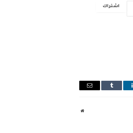
اشتراك
ينكدإن
Tumblr
البريد
الإلكتروني
موقع
الويب