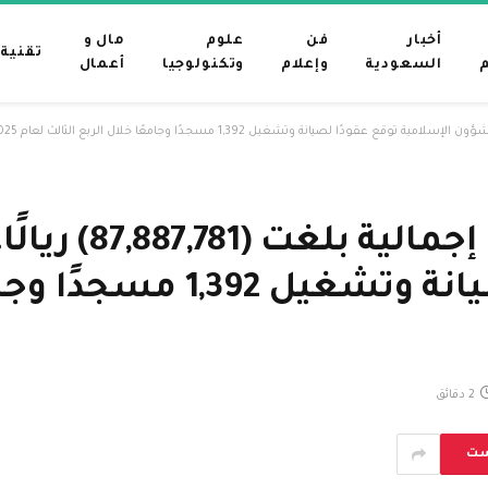
أخبار
فن
علوم
مال و
تقنية
م
السعودية
وإعلام
وتكنولوجيا
أعمال
محليات السعودية: بق
الإسلامية توقّع عقودًا لصي
2 دقائق
ست