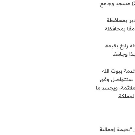
(14,473,978.20) ريال، كما شملت العقود منطقة الجوف بترسية عقد لصيانة (201) مسجد وجامع
 وجامعًا بمركز سدير بمحافظة
ب عقد آخر لصيانة (66) مسجدًا وجامعًا بمحافظة
ًا وجامعًا بمحافظة رابغ بقيمة
نطقة الحدود الشمالية عقدًا لصيانة (68) مسجدًا وجامعًا
خدمة بيوت الله
افة ستتواصل وفق
ملائمة، ويجسد ما
مملكة.​
 “بقيمة إجمالية