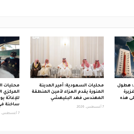
د: هطول
محليات السعودية: أمير المدينة
محليات ا
زيرة
المنورة يقدم العزاء لأمين المنطقة
المركزي ا
ى هذه
المهندس فهد البليهشي
ساخنة في
7 أغسطس، 2026
7 أغسطس، 2026