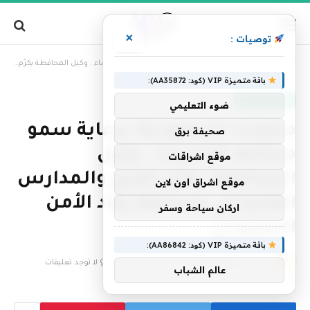
×
توصيات :
»
الرئيسية
محليات السعودية: برعاية سمو محافظ الأحساء.. وكيل المحافظة يكرّم الفرق والمدارس الفائزة في مسابقة روّاد الأمن السيبراني
باقة متميزة VIP (كود: AA35872):
أخبار السعودية
ضوء التعليمي
محليات السعودية: برعاية سمو
صحيفة برق
محافظ الأحساء.. وكيل
موقع اشراقات
المحافظة يكرّم الفرق والمدارس
موقع اشراق اون لاين
الفائزة في مسابقة روّاد الأمن
اركان سياحة وسفر
السيبراني
باقة متميزة VIP (كود: AA86842):
بواسطة
فريق التحرير
29 ديسمبر، 2025
لا توجد تعليقات
عالم الشباب
2 دقائق