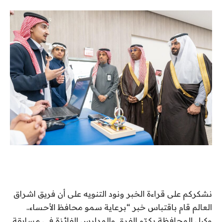
نشكركم على قراءة الخبر ونود التنويه على أن فريق اشراق
العالم قام باقتباس خبر “برعاية سمو محافظ الأحساء..
وكيل المحافظة يكرّم الفرق والمدارس الفائزة في مسابقة