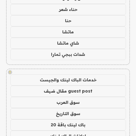
حناء شعر
حنا
ماتشا
شاي ماتشا
شدات ببجي تمارا
!
خدمات الباك لينك والجيست
guest post مقال ضيف
سوق العرب
سوق التاريخ
باك لينك باقة 20