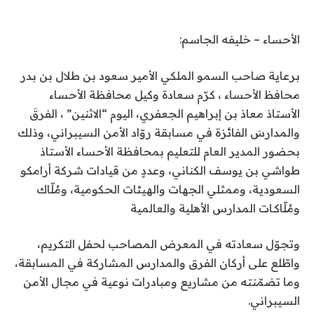
الأحساء – خليفه الجاسم:
برعاية صاحب السمو الملكي الأمير سعود بن طلال بن بدر
محافظ الأحساء ، كرّم سعادة وكيل محافظة الأحساء
الأستاذ معاذ بن إبراهيم الجعفري، اليوم “الاثنين” ، الفرقَ
والمدارسَ الفائزة في مسابقة روّاد الأمن السيبراني، وذلك
بحضور المدير العام للتعليم بمحافظة الأحساء الأستاذ
طواشي بن يوسف الكناني، وعددٍ من قيادات شركة أرامكو
السعودية، وممثلي الجهات والهيئات الحكومية، ومُلّاك
ومُلّاكـات المدارس الأهلية والعالمية
وتجوّل سعادته في المعرض المصاحب لحفل التكريم،
واطّلع على أركان الفرق والمدارس المشاركة في المسابقة،
وما تضمّنته من مشاريع ومبادرات نوعية في مجال الأمن
السيبراني.