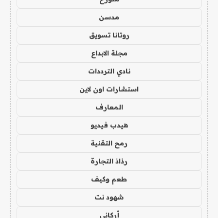
مدسن
روتانا تسويق
مجلة الابداع
نادي الترددات
استشارات اون لاين
المعارف
هيدب فيديو
رمح التقنية
رذاذ التجارة
طعم وكيف
شهود نت
أركاني