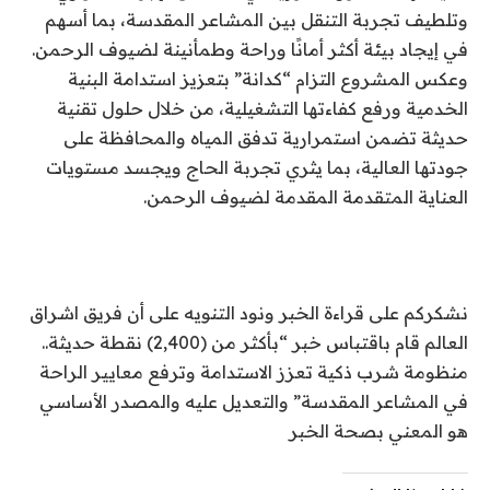
وتلطيف تجربة التنقل بين المشاعر المقدسة، بما أسهم
في إيجاد بيئة أكثر أمانًا وراحة وطمأنينة لضيوف الرحمن.
وعكس المشروع التزام “كدانة” بتعزيز استدامة البنية
الخدمية ورفع كفاءتها التشغيلية، من خلال حلول تقنية
حديثة تضمن استمرارية تدفق المياه والمحافظة على
جودتها العالية، بما يثري تجربة الحاج ويجسد مستويات
العناية المتقدمة المقدمة لضيوف الرحمن.
نشكركم على قراءة الخبر ونود التنويه على أن فريق اشراق
العالم قام باقتباس خبر “بأكثر من (2,400) نقطة حديثة..
منظومة شرب ذكية تعزز الاستدامة وترفع معايير الراحة
في المشاعر المقدسة” والتعديل عليه والمصدر الأساسي
هو المعني بصحة الخبر