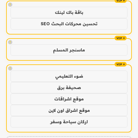
!
باقة باك لينك
تحسين محركات البحث SEO
!
ماسنجر المسلم
!
ضوء التعليمي
صحيفة برق
موقع اشراقات
موقع اشراق اون لاين
اركان سياحة وسفر