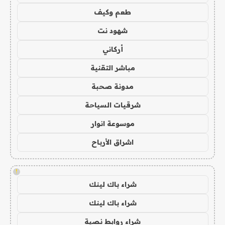
طعم وكيف
شهود نت
أركاني
مباشر التقنية
مدونة صحبة
شرقيات السياحة
موسوعة انوار
اشراق الأرباح
!
شراء باك لينك
شراء باك لينك
شراء روابط نصية