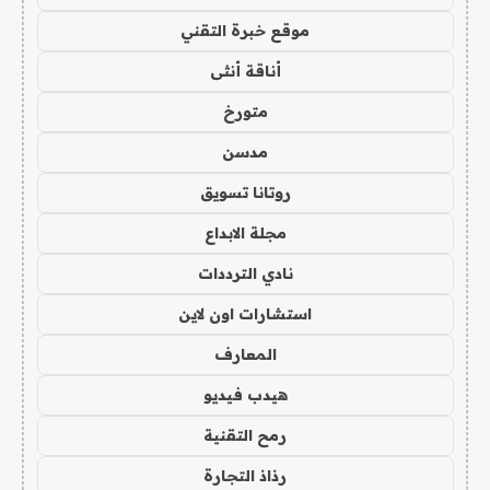
موقع خبرة التقني
أناقة أنثى
متورخ
مدسن
روتانا تسويق
مجلة الابداع
نادي الترددات
استشارات اون لاين
المعارف
هيدب فيديو
رمح التقنية
رذاذ التجارة