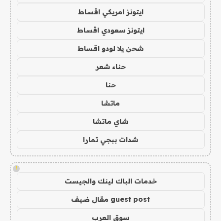
ايتونز امريكي اقساط
ايتونز سعودي اقساط
شحن يلا لودو اقساط
حناء شعر
حنا
ماتشا
شاي ماتشا
شدات ببجي تمارا
!
خدمات الباك لينك والجيست
guest post مقال ضيف
سوق العرب