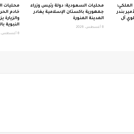
الملكي:
محليات السعودية: دولة رئيس وزراء
محليات ا
مير بندر
جمهورية باكستان الإسلامية يغادر
خادم الحر
وي آل
المدينة المنورة
والزيارة 
النبوية با
8 أغسطس، 2026
8 أغسطس، 2026