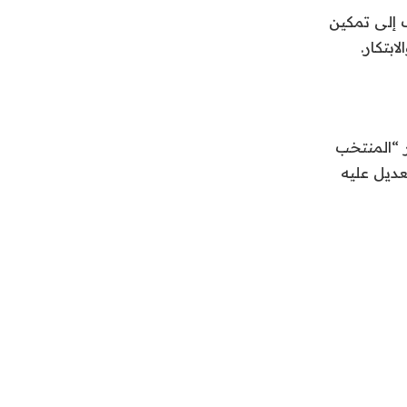
 إلى تمكين
بتكار.
ر “المنتخب
اء الدولي 2025 بفرنسا” والتعديل عليه