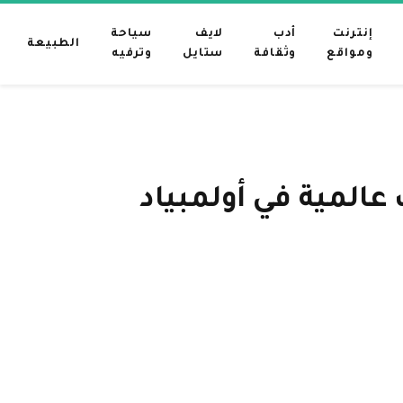
إنترنت
أدب
لايف
سياحة
الطبيعة
ومواقع
وثقافة
ستايل
وترفيه
تخب السعودي يحصد 4 ميداليات عالمية في أولمبياد