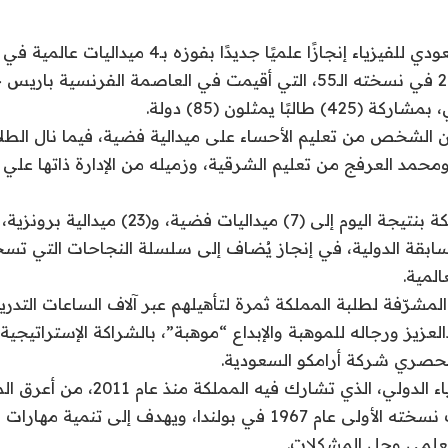
حقق المنتخب السعودي للفيزياء إنجازًا علميًا جديدًا ب
الشخص من تعليم الأحساء على ميدالية فضية، فيما نال الط
ابقة الدولية، في إنجاز يُضاف إلى سلسلة النجاحات التي تسج
المية.
المشرّفة لطلبة المملكة ثمرة لتأهيلهم عبر آلاف الساعات التدر
زيز ورجاله للموهبة والإبداع “موهبة”، بالشراكة الإستراتيجية م
لحصري شركة أرامكو السعودية.
ويُعد أولمبياد الفيزياء الدولي، الذي تشار
العالمية، إذ انطلقت نسخته الأولى عام 1967 في بولندا، ويهدف إلى ت
العلمي وحل المشكلات.