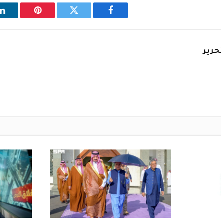
فيسبوك
تويتر
بينتيريست
ل
حرير