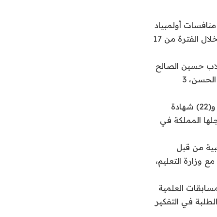
فوزه بـ4 ميداليات عالمية في منافسات أولمبياد
الفيزياء الدولي 2025 في نسخته الـ55، التي أقيمت في العاصمة الفرنسية باريس خلال الفترة من 17
لاب حسين الصالح
من تعليم الرياض، ومحمد العرفج من تعليم الشرقية، وزميله من الإدارة ذاتها علي الحسن، 3
وارتفع رصيد المملكة بنتيجة اليوم إلى (7) ميداليات فضية، و(23) ميدالية برونزية، و(22) شهادة
لها المملكة في
يبية من قبل
ع وزارة التعليم،
ك فيه المملكة منذ عام 2011، من أعرق المسابقات العلمية
نمية مهارات الطلبة في التفكير