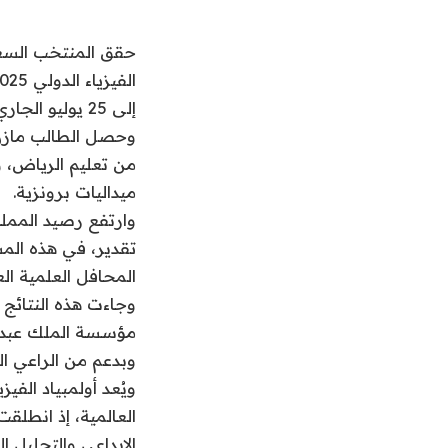
إلى 25 يوليو الجاري، بمشاركة (425) طالبًا يمثلون (85) دولة.
وحصل الطالب مازن 
ميداليات برونزية.
تقدير، في هذه المس
المحافل العلمية الع
وجاءت هذه النتائج 
مؤسسة الملك عبدالع
وبدعم من الراعي ا
الإبداعي والتحليل 