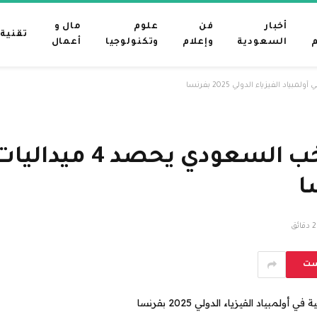
أخبار
فن
علوم
مال و
تقنية
م
السعودية
وإعلام
وتكنولوجيا
أعمال
محليات السعودية: المن
2 دقائق
ست