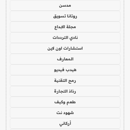
مدسن
روتانا تسويق
مجلة الابداع
نادي الترددات
استشارات اون لاين
المعارف
هيدب فيديو
رمح التقنية
رذاذ التجارة
طعم وكيف
شهود نت
أركاني