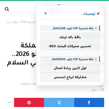
×
توصيات :
»
الرئيسية
محليات السعودية: المملكة تشارك في منتدى أوسلو 2026.. وتؤكد دورها المحوري في السلام المستدام
باقة متميزة VIP (كود: AA11138):
أخبار السعودية
باقة باك لينك
محليات السعودية: المملكة
تحسين محركات البحث SEO
تشارك في منتدى أوسلو 2026..
باقة متميزة VIP (كود: AA38045):
وتؤكد دورها المحوري في السلام
اول اثنين ريادة اعمال
المستدام
مشاركة ارباح ادسنس
بواسطة
فريق التحرير
13 يونيو، 2026
لا توجد تعليقات
3 دقائق