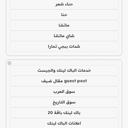
حناء شعر
حنا
ماتشا
شاي ماتشا
شدات ببجي تمارا
!
خدمات الباك لينك والجيست
guest post مقال ضيف
سوق العرب
سوق التاريخ
باك لينك باقة 20
اعلانات الباك لينك