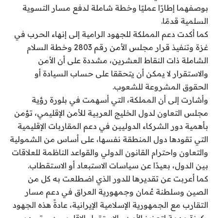
بوصفهما إطارًا عمليًا وخطة شاملة لدفع مسار التسوية
السلمية قدمًا.
كما أكدت دعم المملكة للجهود الرامية إلى إنهاء الحرب في
غزة وتنفيذ قرار مجلس الأمن رقم 2803 وخطة السلام
الشاملة ذات النقاط العشرين، مشددة على أن الأمن
والاستقرار لا يمكن أن يتحققا على حساب السيادة أو
الحقوق المشروعة للشعوب.
وأشارت إلى أن المملكة، التي أسهمت في بلورة رؤية
مجلس التعاون لدول الخليج العربية للأمن الإقليمي، تؤمن
بأهمية دور الشركاء الدوليين في دعم المقاربات الإقليمية
التي تقودها دول المنطقة نفسها، على أساس من الشمولية
والتعاون واحترام القانون الدولي والقواعد الناظمة للعلاقات
بين الدول، بعيدًا عن سياسات الاستبعاد أو الاستقطاب.
كما أعربت عن تقديرها للدور الذي اضطلعت به كل من
الصين وسلطنة عُمان وجمهورية العراق في دعم مسار
التقارب مع الجمهورية الإسلامية الإيرانية، عادةً هذه الجهود