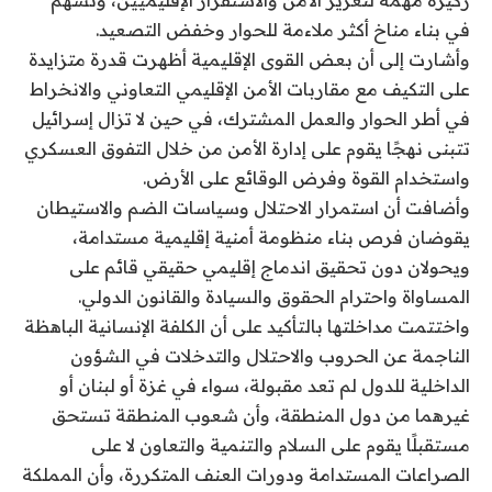
ركيزة مهمة لتعزيز الأمن والاستقرار الإقليميين، وتسهم
في بناء مناخ أكثر ملاءمة للحوار وخفض التصعيد.
وأشارت إلى أن بعض القوى الإقليمية أظهرت قدرة متزايدة
على التكيف مع مقاربات الأمن الإقليمي التعاوني والانخراط
في أطر الحوار والعمل المشترك، في حين لا تزال إسرائيل
تتبنى نهجًا يقوم على إدارة الأمن من خلال التفوق العسكري
واستخدام القوة وفرض الوقائع على الأرض.
وأضافت أن استمرار الاحتلال وسياسات الضم والاستيطان
يقوضان فرص بناء منظومة أمنية إقليمية مستدامة،
ويحولان دون تحقيق اندماج إقليمي حقيقي قائم على
المساواة واحترام الحقوق والسيادة والقانون الدولي.
واختتمت مداخلتها بالتأكيد على أن الكلفة الإنسانية الباهظة
الناجمة عن الحروب والاحتلال والتدخلات في الشؤون
الداخلية للدول لم تعد مقبولة، سواء في غزة أو لبنان أو
غيرهما من دول المنطقة، وأن شعوب المنطقة تستحق
مستقبلًا يقوم على السلام والتنمية والتعاون لا على
الصراعات المستدامة ودورات العنف المتكررة، وأن المملكة