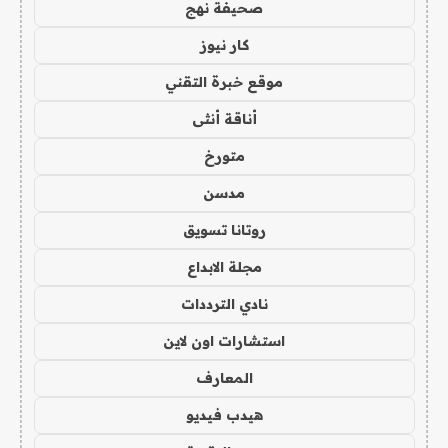
صحيفة نهج
كار نيوز
موقع خبرة التقني
أناقة أنثى
متورخ
مدسن
روتانا تسويق
مجلة الابداع
نادي الترددات
استشارات اون لاين
المعارف
هيدب فيديو