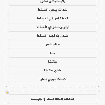
بلايستيشن ستور
شدات ببجي اقساط
ايتونز امريكي اقساط
ايتونز سعودي اقساط
شحن يلا لودو اقساط
حناء شعر
حنا
ماتشا
شاي ماتشا
شدات ببجي تمارا
!
خدمات الباك لينك والجيست