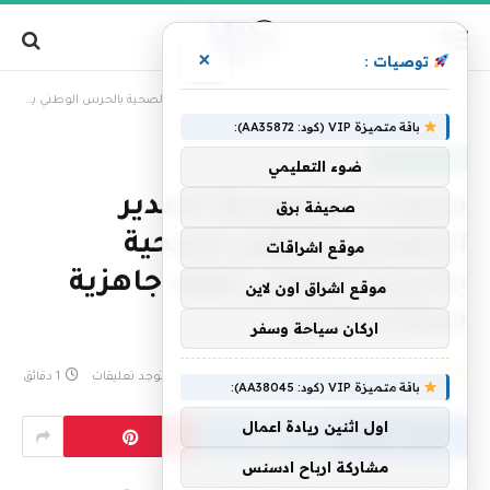
×
توصيات :
»
الرئيسية
محليات السعودية: المدير التنفيذي للشؤون الصحية بالحرس الوطني يتفقد جاهزية منشآت الحج
باقة متميزة VIP (كود: AA35872):
أخبار السعودية
ضوء التعليمي
محليات السعودية: المدير
صحيفة برق
التنفيذي للشؤون الصحية
موقع اشراقات
بالحرس الوطني يتفقد جاهزية
موقع اشراق اون لاين
منشآت الحج
اركان سياحة وسفر
بواسطة
فريق التحرير
24 مايو، 2026
لا توجد تعليقات
1 دقائق
باقة متميزة VIP (كود: AA38045):
اول اثنين ريادة اعمال
مشاركة ارباح ادسنس