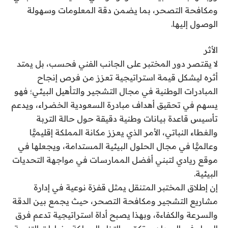
ومكافحة التصحر، بما يضمن دقة المعلومات وسهولة
الوصول إليها.
الأثر
لا يقتصر دور المختبر على الجانب الفني فحسب، بل يمتد
أثره ليشكل قيمة استراتيجية تعزز من فرص إنجاح
المبادرات الوطنية في مجال التشجير والتأهيل البيئي؛ فهو
يسهم في تحقيق أهداف مبادرة السعودية الخضراء، ويدعم
تأسيس قاعدة بيانات وطنية دقيقة حول حالة التربة
والغطاء النباتي، الأمر الذي يعزز مكانة المملكة إقليميًّا
وعالميًّا في مجال الحلول البيئية المستدامة، ويجعلها في
موقع ريادي لتبني أفضل الممارسات في مواجهة التحديات
البيئية.
إن إطلاق المختبر المتنقل يمثل قفزة نوعية في إدارة
مشاريع التشجير ومكافحة التصحر، حيث يجمع بين الدقة
والسرعة والكفاءة، وبهذا يصبح أداة استراتيجية تدعم فرق