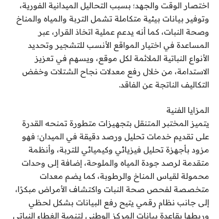
اختصار الوقت والجهد؛ بسبب التحاليل الميدانية الفورية،
وتوفير بيانات بيئية متكاملة تشمل التربة والمياه والمناخ
وصحة النبات، كما أنه يدعم عملية اتخاذ القرار، عبر
المساعدة في اختيار المواقع الأنسب للتشجير وتحديد
الأنواع النباتية الملائمة لكل موقع، ويسهم في تعزيز
الاستدامة، من خلال رفع معدلات نجاح الشتلات وخفض
التكاليف الناتجة عن الفاقد.
المزايا الفنية
يتميز المختبر المتنقل بتجهيزات متطورة تمنحه القدرة
على تقديم خدمات تحليل ورصد دقيقة في الميدان؛ فهو
مزود بأجهزة تحليل فيزيائي وكيميائي للتربة، وأنظمة
متقدمة لرصد جودة المياه والملوحة، إضافة إلى وحدات
محمولة لقياس المناخ والرطوبة، كما يضم معدات
متخصصة لفحص صحة النبات واكتشاف الأمراض مبكرًا،
إلى جانب نظام رقمي يتيح رفع البيانات بشكل لحظي
وربطها بقاعدة بيانات المركز الوطني لتنمية الغطاء النباتي