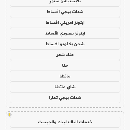
بلايستيشن ستور
شدات ببجي اقساط
ايتونز امريكي اقساط
ايتونز سعودي اقساط
شحن يلا لودو اقساط
حناء شعر
حنا
ماتشا
شاي ماتشا
شدات ببجي تمارا
!
خدمات الباك لينك والجيست