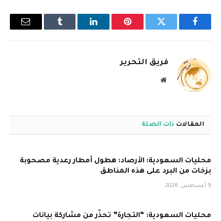
فيسبوك
تويتر
بينتيريست
لينكدإن
Tumblr
البريد
الإلكترو
فريق التحرير
موقع
الويب
المقالات
ذات الصلة
محليات السعودية: الأرصاد: هطول أمطار رعدية مصحوبة
بزخات من البرد على هذه المناطق
9 أغسطس، 2026
محليات السعودية: “التجارة” تحذّر من مشاركة بيانات