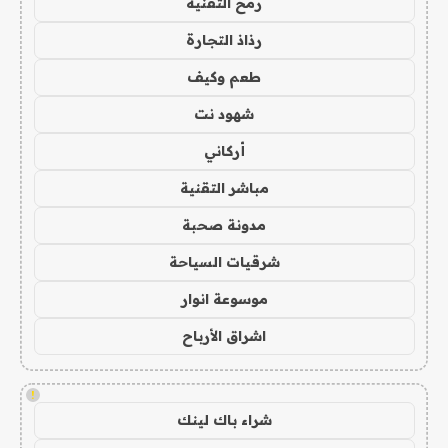
رمح التقنية
رذاذ التجارة
طعم وكيف
شهود نت
أركاني
مباشر التقنية
مدونة صحبة
شرقيات السياحة
موسوعة انوار
اشراق الأرباح
!
شراء باك لينك