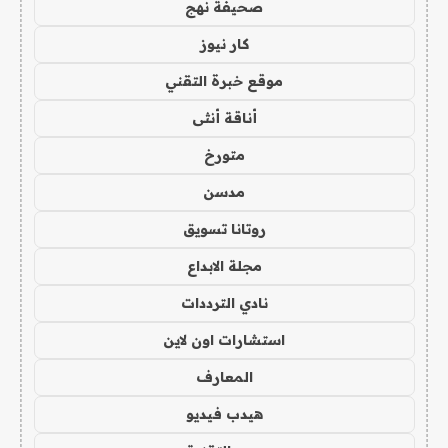
صحيفة نهج
كار نيوز
موقع خبرة التقني
أناقة أنثى
متورخ
مدسن
روتانا تسويق
مجلة الابداع
نادي الترددات
استشارات اون لاين
المعارف
هيدب فيديو